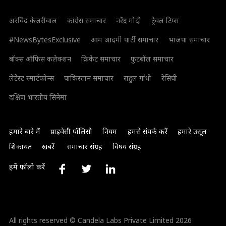
अरविंद केजरीवाल
कांग्रेस समाचार
नरेंद्र मोदी
ट्रैवल टिप्स
#NewsBytesExclusive
आम आदमी पार्टी समाचार
भाजपा समाचार
बॉक्स ऑफिस कलेक्शन
क्रिकेट समाचार
फुटबॉल समाचार
लेटेस्ट स्मार्टफोन्स
पाकिस्तान समाचार
राहुल गांधी
रेसिपी
दक्षिण भारतीय सिनेमा
हमारे बारे में
प्राइवेसी पॉलिसी
नियम
हमसे संपर्क करें
हमारे उसूल
शिकायत
खबरें
समाचार संग्रह
विषय संग्रह
हमें फॉलो करें
All rights reserved © Candela Labs Private Limited 2026