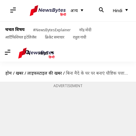
अन्य
Hindi
चर्चित विषय
#NewsBytesExplainer
नरेंद्र मोदी
आर्टिफिशियल इंटेलिजेंस
क्रिकेट समाचार
राहुल गांधी
Hindi
होम
/
खबरें
/
लाइफस्टाइल की खबरें
/
बिना मैदे के घर पर बनाएं पौष्टिक पत्तागोभी के मोमो, जानिए रेसिपी
ADVERTISEMENT