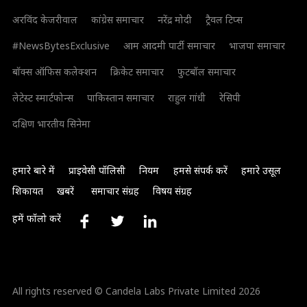
अरविंद केजरीवाल
कांग्रेस समाचार
नरेंद्र मोदी
ट्रैवल टिप्स
#NewsBytesExclusive
आम आदमी पार्टी समाचार
भाजपा समाचार
बॉक्स ऑफिस कलेक्शन
क्रिकेट समाचार
फुटबॉल समाचार
लेटेस्ट स्मार्टफोन्स
पाकिस्तान समाचार
राहुल गांधी
रेसिपी
दक्षिण भारतीय सिनेमा
हमारे बारे में
प्राइवेसी पॉलिसी
नियम
हमसे संपर्क करें
हमारे उसूल
शिकायत
खबरें
समाचार संग्रह
विषय संग्रह
हमें फॉलो करें
All rights reserved © Candela Labs Private Limited 2026