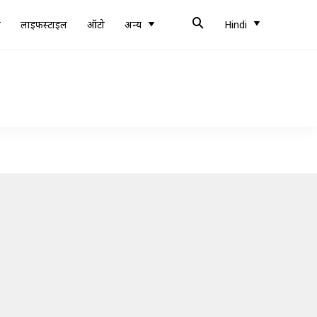
ब
लाइफस्टाइल
ऑटो
अन्य
Hindi