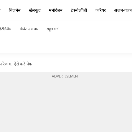
ा
बिज़नेस
खेलकूद
मनोरंजन
टेक्नोलॉजी
करियर
अजब-गज
ंटेलिजेंस
क्रिकेट समाचार
राहुल गांधी
 परिणाम, ऐसे करें चेक
ADVERTISEMENT