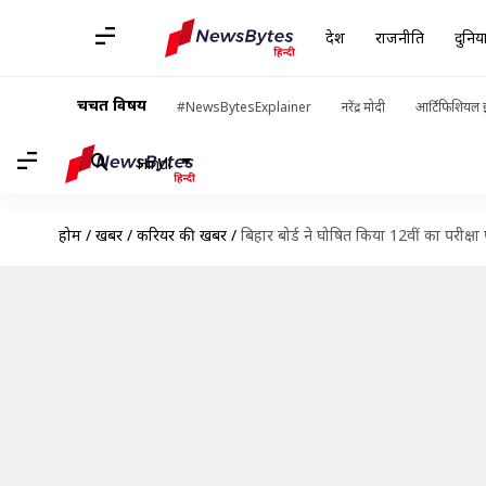
देश
राजनीति
दुनिय
चर्चित विषय
#NewsBytesExplainer
नरेंद्र मोदी
आर्टिफिशियल इ
Hindi
होम
/
खबरें
/
करियर की खबरें
/
बिहार बोर्ड ने घोषित किया 12वीं का परीक्षा