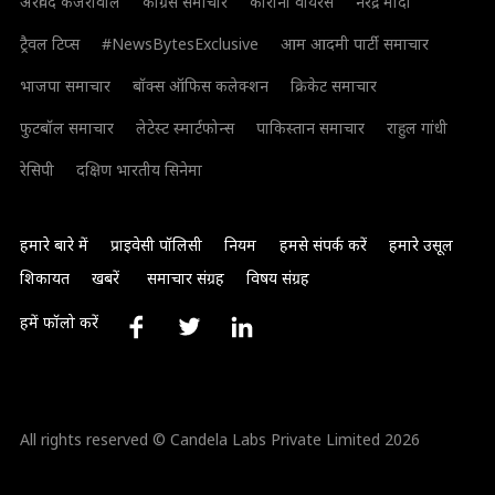
अरविंद केजरीवाल
कांग्रेस समाचार
कोरोना वायरस
नरेंद्र मोदी
ट्रैवल टिप्स
#NewsBytesExclusive
आम आदमी पार्टी समाचार
भाजपा समाचार
बॉक्स ऑफिस कलेक्शन
क्रिकेट समाचार
फुटबॉल समाचार
लेटेस्ट स्मार्टफोन्स
पाकिस्तान समाचार
राहुल गांधी
रेसिपी
दक्षिण भारतीय सिनेमा
हमारे बारे में
प्राइवेसी पॉलिसी
नियम
हमसे संपर्क करें
हमारे उसूल
शिकायत
खबरें
समाचार संग्रह
विषय संग्रह
हमें फॉलो करें
All rights reserved © Candela Labs Private Limited 2026