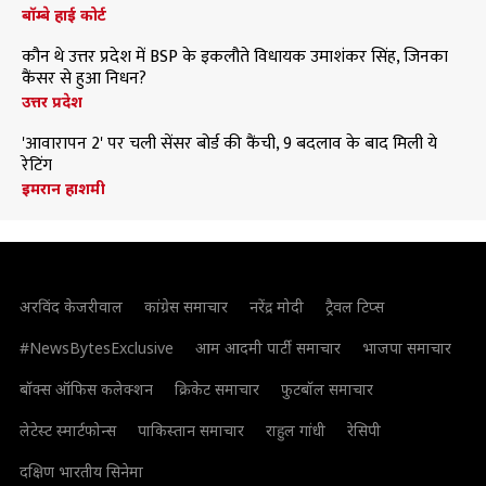
बॉम्बे हाई कोर्ट
कौन थे उत्तर प्रदेश में BSP के इकलौते विधायक उमाशंकर सिंह, जिनका
कैंसर से हुआ निधन?
उत्तर प्रदेश
'आवारापन 2' पर चली सेंसर बोर्ड की कैंची, 9 बदलाव के बाद मिली ये
रेटिंग
इमरान हाशमी
अरविंद केजरीवाल
कांग्रेस समाचार
नरेंद्र मोदी
ट्रैवल टिप्स
#NewsBytesExclusive
आम आदमी पार्टी समाचार
भाजपा समाचार
बॉक्स ऑफिस कलेक्शन
क्रिकेट समाचार
फुटबॉल समाचार
लेटेस्ट स्मार्टफोन्स
पाकिस्तान समाचार
राहुल गांधी
रेसिपी
दक्षिण भारतीय सिनेमा