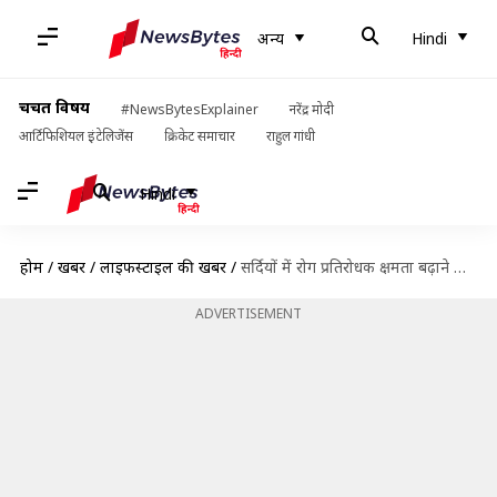
अन्य
Hindi
चर्चित विषय
#NewsBytesExplainer
नरेंद्र मोदी
आर्टिफिशियल इंटेलिजेंस
क्रिकेट समाचार
राहुल गांधी
Hindi
होम
/
खबरें
/
लाइफस्टाइल की खबरें
/
सर्दियों में रोग प्रतिरोधक क्षमता बढ़ाने के लिए खाएं ये 5 खाद्य पदार्थ, नहीं पड़ेंगे बीमार
ADVERTISEMENT