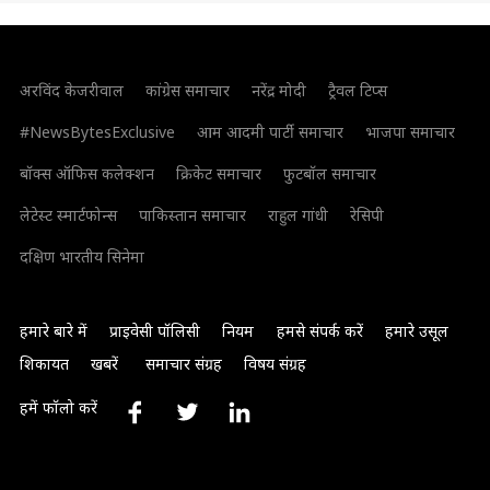
अरविंद केजरीवाल
कांग्रेस समाचार
नरेंद्र मोदी
ट्रैवल टिप्स
#NewsBytesExclusive
आम आदमी पार्टी समाचार
भाजपा समाचार
बॉक्स ऑफिस कलेक्शन
क्रिकेट समाचार
फुटबॉल समाचार
लेटेस्ट स्मार्टफोन्स
पाकिस्तान समाचार
राहुल गांधी
रेसिपी
दक्षिण भारतीय सिनेमा
हमारे बारे में
प्राइवेसी पॉलिसी
नियम
हमसे संपर्क करें
हमारे उसूल
शिकायत
खबरें
समाचार संग्रह
विषय संग्रह
हमें फॉलो करें