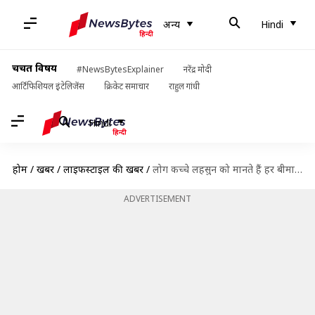
अन्य
Hindi
चर्चित विषय
#NewsBytesExplainer
नरेंद्र मोदी
आर्टिफिशियल इंटेलिजेंस
क्रिकेट समाचार
राहुल गांधी
Hindi
होम
/
खबरें
/
लाइफस्टाइल की खबरें
/
लोग कच्चे लहसुन को मानते हैं हर बीमारी का इलाज, क्या यह मिथक है या सच्चाई?
ADVERTISEMENT