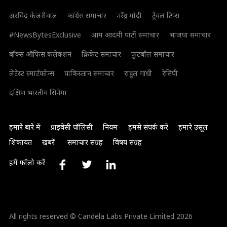
अरविंद केजरीवाल
कांग्रेस समाचार
नरेंद्र मोदी
ट्रैवल टिप्स
#NewsBytesExclusive
आम आदमी पार्टी समाचार
भाजपा समाचार
बॉक्स ऑफिस कलेक्शन
क्रिकेट समाचार
फुटबॉल समाचार
लेटेस्ट स्मार्टफोन्स
पाकिस्तान समाचार
राहुल गांधी
रेसिपी
दक्षिण भारतीय सिनेमा
हमारे बारे में
प्राइवेसी पॉलिसी
नियम
हमसे संपर्क करें
हमारे उसूल
शिकायत
खबरें
समाचार संग्रह
विषय संग्रह
हमें फॉलो करें
All rights reserved © Candela Labs Private Limited 2026