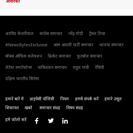
अमेरिका
अरविंद केजरीवाल
कांग्रेस समाचार
नरेंद्र मोदी
ट्रैवल टिप्स
#NewsBytesExclusive
आम आदमी पार्टी समाचार
भाजपा समाचार
बॉक्स ऑफिस कलेक्शन
क्रिकेट समाचार
फुटबॉल समाचार
लेटेस्ट स्मार्टफोन्स
पाकिस्तान समाचार
राहुल गांधी
रेसिपी
दक्षिण भारतीय सिनेमा
हमारे बारे में
प्राइवेसी पॉलिसी
नियम
हमसे संपर्क करें
हमारे उसूल
शिकायत
खबरें
समाचार संग्रह
विषय संग्रह
हमें फॉलो करें