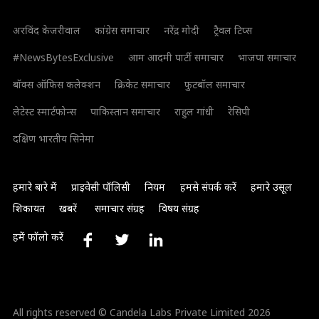
अरविंद केजरीवाल
कांग्रेस समाचार
नरेंद्र मोदी
ट्रैवल टिप्स
#NewsBytesExclusive
आम आदमी पार्टी समाचार
भाजपा समाचार
बॉक्स ऑफिस कलेक्शन
क्रिकेट समाचार
फुटबॉल समाचार
लेटेस्ट स्मार्टफोन्स
पाकिस्तान समाचार
राहुल गांधी
रेसिपी
दक्षिण भारतीय सिनेमा
हमारे बारे में
प्राइवेसी पॉलिसी
नियम
हमसे संपर्क करें
हमारे उसूल
शिकायत
खबरें
समाचार संग्रह
विषय संग्रह
हमें फॉलो करें
All rights reserved © Candela Labs Private Limited 2026