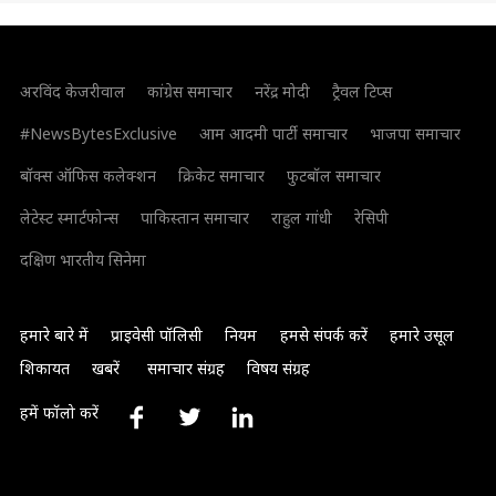
अरविंद केजरीवाल
कांग्रेस समाचार
नरेंद्र मोदी
ट्रैवल टिप्स
#NewsBytesExclusive
आम आदमी पार्टी समाचार
भाजपा समाचार
बॉक्स ऑफिस कलेक्शन
क्रिकेट समाचार
फुटबॉल समाचार
लेटेस्ट स्मार्टफोन्स
पाकिस्तान समाचार
राहुल गांधी
रेसिपी
दक्षिण भारतीय सिनेमा
हमारे बारे में
प्राइवेसी पॉलिसी
नियम
हमसे संपर्क करें
हमारे उसूल
शिकायत
खबरें
समाचार संग्रह
विषय संग्रह
हमें फॉलो करें