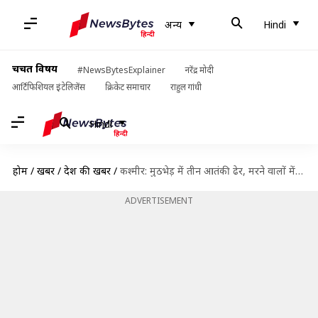
अन्य
Hindi
चर्चित विषय
#NewsBytesExplainer
नरेंद्र मोदी
आर्टिफिशियल इंटेलिजेंस
क्रिकेट समाचार
राहुल गांधी
Hindi
होम
/
खबरें
/
देश की खबरें
/
कश्मीर: मुठभेड़ में तीन आतंकी ढेर, मरने वालों में जाकिर मूसा का उत्तराधिकारी शामिल
ADVERTISEMENT