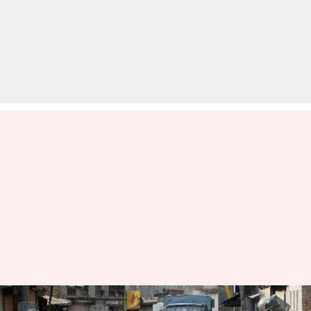
कश्मीर: मुठभेड़ में तीन आतंकी ढेर,