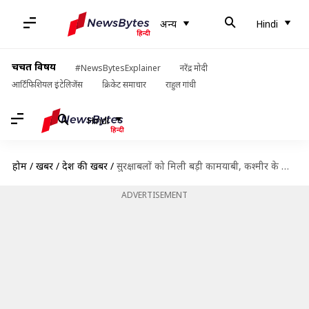
अन्य
Hindi
चर्चित विषय
#NewsBytesExplainer
नरेंद्र मोदी
आर्टिफिशियल इंटेलिजेंस
क्रिकेट समाचार
राहुल गांधी
Hindi
होम
/
खबरें
/
देश की खबरें
/
सुरक्षाबलों को मिली बड़ी कामयाबी, कश्मीर के मोस्ट वांटेड आतंकवादी को मारा गिराया
ADVERTISEMENT