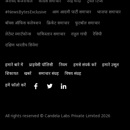
अरविंद केजरीवाल
कांग्रेस समाचार
नरेंद्र मोदी
ट्रैवल टिप्स
#NewsBytesExclusive
आम आदमी पार्टी समाचार
भाजपा समाचार
बॉक्स ऑफिस कलेक्शन
क्रिकेट समाचार
फुटबॉल समाचार
लेटेस्ट स्मार्टफोन्स
पाकिस्तान समाचार
राहुल गांधी
रेसिपी
दक्षिण भारतीय सिनेमा
हमारे बारे में
प्राइवेसी पॉलिसी
नियम
हमसे संपर्क करें
हमारे उसूल
शिकायत
खबरें
समाचार संग्रह
विषय संग्रह
हमें फॉलो करें
All rights reserved © Candela Labs Private Limited 2026