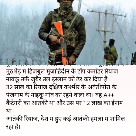
कश्मीर के मोस्ट वांटेड आतंकवादी को
मारा गिराया
लेखन
May 06, 2020
04:19 pm
भारत शर्मा
क्या है खबर?
जम्मू-कश्मीर में सुरक्षाबलों को बड़ी सफलता हाथ लगी है।
पुलवामा जिले के अवंतीपोरा के बेगपोरा में सुरक्षाबलों ने
मुठभेड़ में हिजबुल मुजाहिदीन के टॉप कमांडर रियाज
नायकू उर्फ जुबैर उल इस्लाम को ढेर कर दिया है।
32 साल का रियाज दक्षिण कश्मीर के अवंतीपोरा के
पंजगाम के नाइकू गांव का रहने वाला था। वह A++
कैटेगरी का आतंकी था और उस पर 12 लाख का ईनाम
था।
आतंकी रियाज, देश में हुए कई आतंकी हमलों में शामिल