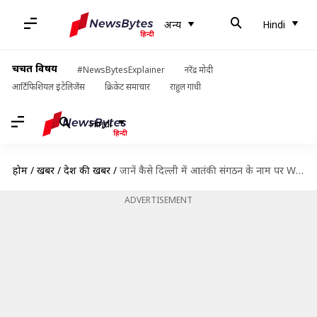
अन्य
Hindi
चर्चित विषय
#NewsBytesExplainer
नरेंद्र मोदी
आर्टिफिशियल इंटेलिजेंस
क्रिकेट समाचार
राहुल गांधी
Hindi
होम
/
खबरें
/
देश की खबरें
/
जानें कैसे दिल्ली में आतंकी संगठन के नाम पर Wi-Fi नेटवर्क होने से मचा हड़कंप
ADVERTISEMENT