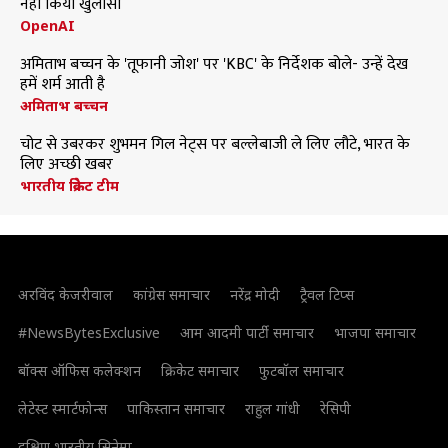
नहीं किया खुलासा
OpenAI
अमिताभ बच्चन के 'तूफानी जोश' पर 'KBC' के निर्देशक बोले- उन्हें देख
हमें शर्म आती है
अमिताभ बच्चन
चोट से उबरकर शुभमन गिल नेट्स पर बल्लेबाजी ले लिए लौटे, भारत के
लिए अच्छी खबर
भारतीय क्रिकेट टीम
अरविंद केजरीवाल
कांग्रेस समाचार
नरेंद्र मोदी
ट्रैवल टिप्स
#NewsBytesExclusive
आम आदमी पार्टी समाचार
भाजपा समाचार
बॉक्स ऑफिस कलेक्शन
क्रिकेट समाचार
फुटबॉल समाचार
लेटेस्ट स्मार्टफोन्स
पाकिस्तान समाचार
राहुल गांधी
रेसिपी
दक्षिण भारतीय सिनेमा