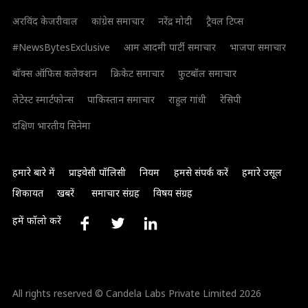
अरविंद केजरीवाल
कांग्रेस समाचार
नरेंद्र मोदी
ट्रैवल टिप्स
#NewsBytesExclusive
आम आदमी पार्टी समाचार
भाजपा समाचार
बॉक्स ऑफिस कलेक्शन
क्रिकेट समाचार
फुटबॉल समाचार
लेटेस्ट स्मार्टफोन्स
पाकिस्तान समाचार
राहुल गांधी
रेसिपी
दक्षिण भारतीय सिनेमा
हमारे बारे में
प्राइवेसी पॉलिसी
नियम
हमसे संपर्क करें
हमारे उसूल
शिकायत
खबरें
समाचार संग्रह
विषय संग्रह
हमें फॉलो करें
All rights reserved © Candela Labs Private Limited 2026