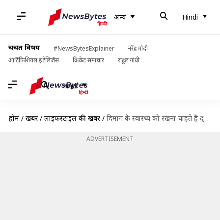
अन्य
Hindi
चर्चित विषय
#NewsBytesExplainer
नरेंद्र मोदी
आर्टिफिशियल इंटेलिजेंस
क्रिकेट समाचार
राहुल गांधी
Hindi
होम
/
खबरें
/
लाइफस्टाइल की खबरें
/
दिमाग के स्वास्थ्य को रखना चाहते हैं दुरुस्त? डाइट में शामिल करें ये 5 पौष्टिक जूस
ADVERTISEMENT