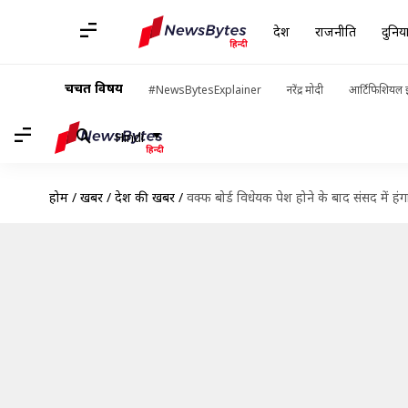
देश
राजनीति
दुनिय
चर्चित विषय
#NewsBytesExplainer
नरेंद्र मोदी
आर्टिफिशियल इ
Hindi
होम
/
खबरें
/
देश की खबरें
/
वक्फ बोर्ड विधेयक पेश होने के बाद संसद में हं