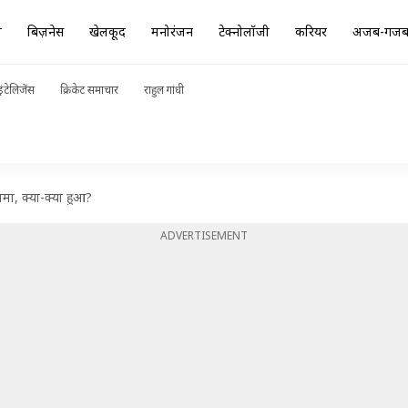
ा
बिज़नेस
खेलकूद
मनोरंजन
टेक्नोलॉजी
करियर
अजब-गज
ंटेलिजेंस
क्रिकेट समाचार
राहुल गांधी
गामा, क्या-क्या हुआ?
ADVERTISEMENT