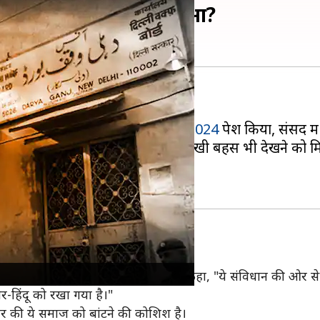
 में हंगामा, क्या-क्या हुआ?
 जुड़ा विधेयक पेश किया।
 ने जैसे ही
वक्फ (संशोधन) विधेयक, 2024
पेश किया, संसद में
ं हस्तक्षेप करने वाला बताया। इस दौरान तीखी बहस भी देखने क
हो सकता है
 की ओर से कांग्रेस सांसद केसी वेणुगोपाल ने कहा, "ये संविधान की ओर
गैर-हिंदू को रखा गया है।"
ार की ये समाज को बांटने की कोशिश है।