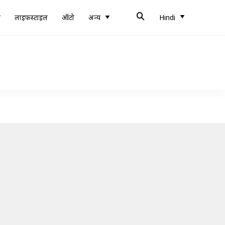
ब
लाइफस्टाइल
ऑटो
अन्य
Hindi