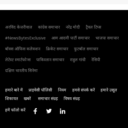
अरविंद केजरीवाल
कांग्रेस समाचार
नरेंद्र मोदी
ट्रैवल टिप्स
#NewsBytesExclusive
आम आदमी पार्टी समाचार
भाजपा समाचार
बॉक्स ऑफिस कलेक्शन
क्रिकेट समाचार
फुटबॉल समाचार
लेटेस्ट स्मार्टफोन्स
पाकिस्तान समाचार
राहुल गांधी
रेसिपी
दक्षिण भारतीय सिनेमा
हमारे बारे में
प्राइवेसी पॉलिसी
नियम
हमसे संपर्क करें
हमारे उसूल
शिकायत
खबरें
समाचार संग्रह
विषय संग्रह
हमें फॉलो करें