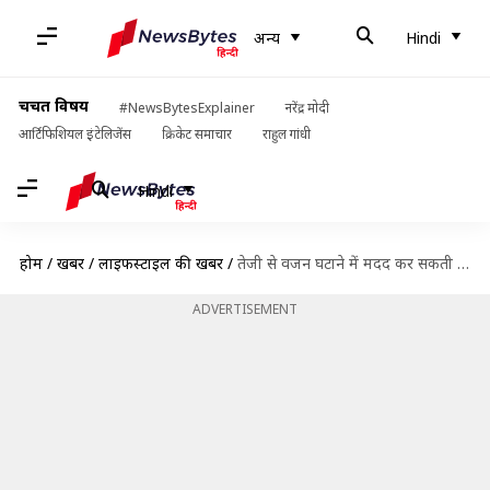
अन्य
Hindi
चर्चित विषय
#NewsBytesExplainer
नरेंद्र मोदी
आर्टिफिशियल इंटेलिजेंस
क्रिकेट समाचार
राहुल गांधी
Hindi
होम
/
खबरें
/
लाइफस्टाइल की खबरें
/
तेजी से वजन घटाने में मदद कर सकती हैं ये जड़ी-बूटियां, डाइट में करें शामिल
ADVERTISEMENT