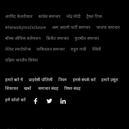
अरविंद केजरीवाल
कांग्रेस समाचार
नरेंद्र मोदी
ट्रैवल टिप्स
#NewsBytesExclusive
आम आदमी पार्टी समाचार
भाजपा समाचार
बॉक्स ऑफिस कलेक्शन
क्रिकेट समाचार
फुटबॉल समाचार
लेटेस्ट स्मार्टफोन्स
पाकिस्तान समाचार
राहुल गांधी
रेसिपी
दक्षिण भारतीय सिनेमा
हमारे बारे में
प्राइवेसी पॉलिसी
नियम
हमसे संपर्क करें
हमारे उसूल
शिकायत
खबरें
समाचार संग्रह
विषय संग्रह
हमें फॉलो करें