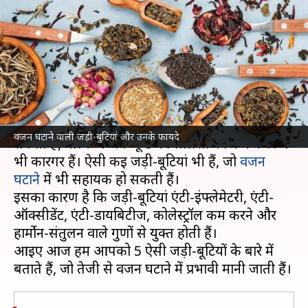
सकती हैं ये जड़ी-बूटियां, डाइट में करें
शामिल
लेखन
Aug 18, 2023
12:29 pm
अंजली
क्या है खबर?
जड़ी-बूटियां न सिर्फ खाने का स्वाद बढ़ाने में मदद कर
वजन घटाने वाली जड़ी-बुटियां और उनके फायदे
सकती हैं, बल्कि ये जंक फूड की लालसा को कम करने में
भी कारगर हैं। ऐसी कई जड़ी-बूटियां भी हैं, जो
वजन
घटाने
में भी सहायक हो सकती हैं।
इसका कारण है कि जड़ी-बूटियां एंटी-इंफ्लेमेटरी, एंटी-
ऑक्सीडेंट, एंटी-डायबिटीज, कोलेस्ट्रॉल कम करने और
हार्मोन-संतुलन वाले गुणों से युक्त होती हैं।
आइए आज हम आपको 5 ऐसी जड़ी-बूटियों के बारे में