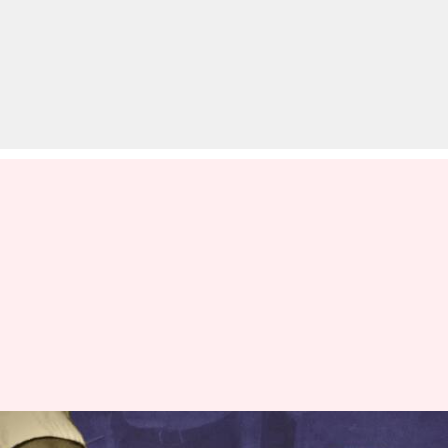
विधानसभा उपचुनाव नतीजों के छिपे