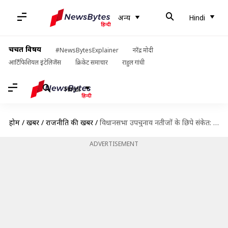
अन्य
Hindi
चर्चित विषय
#NewsBytesExplainer
नरेंद्र मोदी
आर्टिफिशियल इंटेलिजेंस
क्रिकेट समाचार
राहुल गांधी
Hindi
होम
/
खबरें
/
राजनीति की खबरें
/
विधानसभा उपचुनाव नतीजों के छिपे संकेत: मुख्यमंत्री सुक्खू का बढ़ेगा कद, दलबदलुओं को जनता ने नकारा
ADVERTISEMENT