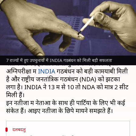
संकेत: मुख्यमंत्री सुक्खू का बढ़ेगा
कद, दलबदलुओं को जनता ने नकारा
लेखन
Jul 13, 2024
07:44 pm
आबिद खान
क्या है खबर?
7 राज्यों की 13 सीटों पर हुए
विधानसभा उपचुनाव के
7 राज्यों में हुए उपचुनावों में INDIA गठबंधन को मिली बड़ी सफलता
नतीजे
आ गए हैं। लोकसभा चुनाव के बाद की पहली
अग्निपरीक्षा में
INDIA
गठबंधन को बड़ी कामयाबी मिली
है और राष्ट्रीय जनतांत्रिक गठबंधन (NDA) को झटका
लगा है। INDIA ने 13 में से 10 तो NDA को मात्र 2 सीटें
मिली हैं।
इन नतीजों में नेताओं के साथ ही पार्टियों के लिए भी कई
दलबदलु