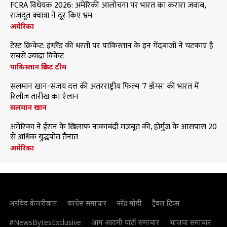
FCRA विधेयक 2026: अमेरिकी आलोचना पर भारत का करारा जवाब,
राजदूत क्वात्रा ने दूर किए भ्रम
अमेरिका
टेस्ट क्रिकेट: इंग्लैंड की धरती पर पाकिस्तान के इन गेंदबाजों ने चटकाए हैं
सबसे ज्यादा विकेट
पाकिस्तान क्रिकेट टीम
सलमान खान-संजय दत्त की अंतरराष्ट्रीय फिल्म '7 डॉग्स' की भारत में
रिलीज तारीख का ऐलान
सलमान खान
अमेरिका ने ईरान के खिलाफ नाकाबंदी मजबूत की, होर्मुज के आसपास 20
से अधिक युद्धपोत तैनात
अमेरिका
अरविंद केजरीवाल
कांग्रेस समाचार
नरेंद्र मोदी
ट्रैवल टिप्स
#NewsBytesExclusive
आम आदमी पार्टी समाचार
भाजपा समाचार