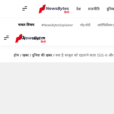
देश
राजनीति
दुनिय
चर्चित विषय
#NewsBytesExplainer
नरेंद्र मोदी
आर्टिफिशियल इ
Hindi
होम
/
खबरें
/
दुनिया की खबरें
/
क्या है काबुल को दहलाने वाला ISIS-K और क