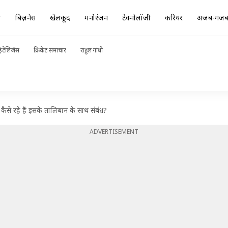
ा
बिज़नेस
खेलकूद
मनोरंजन
टेक्नोलॉजी
करियर
अजब-गज
ंटेलिजेंस
क्रिकेट समाचार
राहुल गांधी
ैसे रहे हैं इसके तालिबान के साथ संबंध?
ADVERTISEMENT