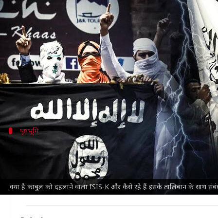
क्या है काबुल को दहलाने वाला ISIS-K
लेखन
Aug 27, 2021
09:17 pm
भारत शर्मा
क्या है खबर?
तालिबान के अफगानिस्तान पर कब्जा करने के बाद गुरुवार शाम
धमाकों में 13 अमेरिकी सैनिकों सहित करीब 103 लोगों की 
पृष्ठभूमि
हवाई अड्डे के गेट के बाहर हुए धमाके
गुरुवार को राजधानी
काबुल में दो जोरदार धमाके
हुए थे। पहला ध
इसमें 13 अमेरिकी सैनिकों सहित 103 लोगों की मौत हो गई। हमले
क्या है काबुल को दहलाने वाला ISIS-K और कैसे रहे हैं इसके तालिबान के साथ संब
इसी बीच अमेरिका ने ISIS को चेतावनी दी है कि वह इसे नहीं भ