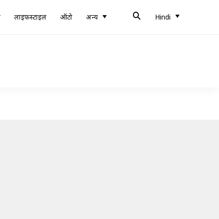
ब
लाइफस्टाइल
ऑटो
अन्य
Hindi