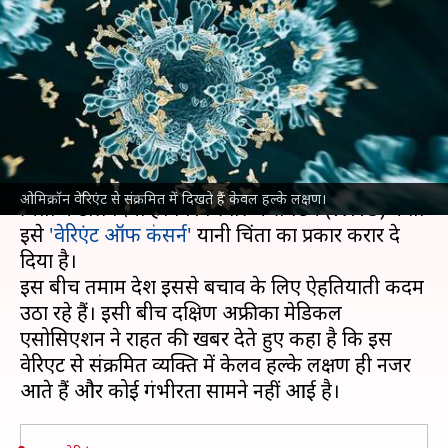
दिखते हैं केवल हल्के लक्षण- दक्षिण
अफ्रीकी चिकित्सा निकाय
लेखन
Nov 28, 2021
12:50 pm
भारत शर्मा
क्या है खबर?
कोरोना वायरस
के नए वेरिएंट
ओमिक्रॉन
ने दुनियाभर को
ओमिक्रॉन वेरिएंट से संक्रमित में दिखते हैं केवल हल्के लक्षण।
चिंता में डाल दिया है। विश्व स्वास्थ्य संगठन (WHO) ने तो
इसे
'वेरिएंट ऑफ कंसर्न'
यानी चिंता का प्रकार करार दे
दिया है।
इस बीच तमाम देश इससे बचाव के लिए ऐहतियाती कदम
उठा रहे हैं। इसी बीच दक्षिण अफ्रीका मेडिकल
एसोसिएशन ने राहत की खबर देते हुए कहा है कि इस
वेरिएंट से संक्रमित व्यक्ति में केलव हल्के लक्षण ही नजर