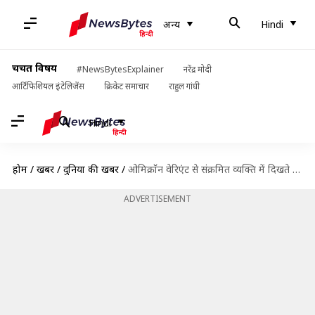
अन्य
Hindi
चर्चित विषय
#NewsBytesExplainer
नरेंद्र मोदी
आर्टिफिशियल इंटेलिजेंस
क्रिकेट समाचार
राहुल गांधी
Hindi
होम
/
खबरें
/
दुनिया की खबरें
/
ओमिक्रॉन वेरिएंट से संक्रमित व्यक्ति में दिखते हैं केवल हल्के लक्षण- दक्षिण अफ्रीकी चिकित्सा निकाय
ADVERTISEMENT