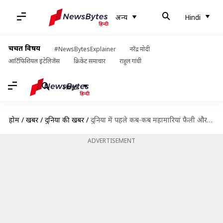
अन्य
Hindi
चर्चित विषय
#NewsBytesExplainer
नरेंद्र मोदी
आर्टिफिशियल इंटेलिजेंस
क्रिकेट समाचार
राहुल गांधी
Hindi
होम
/
खबरें
/
दुनिया की खबरें
/
दुनिया में पहले कब-कब महामारियां फैली और उनसे कैसे पार पाया गया?
ADVERTISEMENT