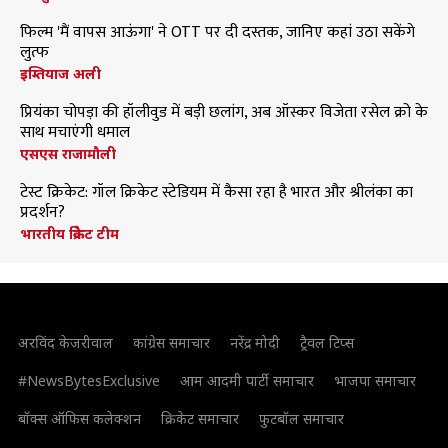
फिल्म 'मैं वापस आऊंगा' ने OTT पर दी दस्तक, जानिए कहां उठा सकेंगे
लुत्फ
इम्तियाज अली
प्रियंका चोपड़ा की हॉलीवुड में बड़ी छलांग, अब ऑस्कर विजेता रसेल क्रो के
साथ मचाएंगी धमाल
एसएस राजामौली
टेस्ट क्रिकेट: गॉल क्रिकेट स्टेडियम में कैसा रहा है भारत और श्रीलंका का
प्रदर्शन?
भारतीय क्रिकेट टीम
अरविंद केजरीवाल
कांग्रेस समाचार
नरेंद्र मोदी
ट्रैवल टिप्स
#NewsBytesExclusive
आम आदमी पार्टी समाचार
भाजपा समाचार
बॉक्स ऑफिस कलेक्शन
क्रिकेट समाचार
फुटबॉल समाचार