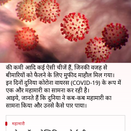
फैली और उनसे कैसे पार पाया गया?
लेखन
Mar 20, 2020
08:00 am
प्रमोद कुमार
क्या है खबर?
जैसे-जैसे मानव सभ्यता का विकास हुआ, वैसे-वैसे संक्रमित
बीमारियां भी बढ़ीं। तंग जगहों में लोगों के रहने, जानवरों
के साथ इंसान के बढ़ते मेलजोल, सफाई और पौष्टिक खाने
की कमी आदि कई ऐसी चीजें हैं, जिनकी वजह से
बीमारियों को फैलने के लिए मुफीद माहौल मिल गया।
इन दिनों दुनिया कोरोना वायरस (COVID-19) के रूप में
एक और महामारी का सामना कर रही है।
आइये, जानते हैं कि दुनिया ने कब-कब महामारी का
महामारी