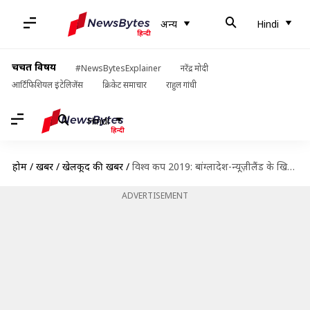
अन्य
Hindi
चर्चित विषय
#NewsBytesExplainer
नरेंद्र मोदी
आर्टिफिशियल इंटेलिजेंस
क्रिकेट समाचार
राहुल गांधी
Hindi
होम
/
खबरें
/
खेलकूद की खबरें
/
विश्व कप 2019: बांग्लादेश-न्यूज़ीलैंड के खिलाफ वॉर्म-अप मैचों से भारत को सीखना चाहिए ये सबक
ADVERTISEMENT