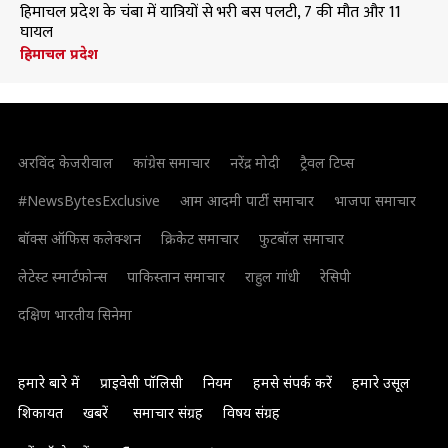
हिमाचल प्रदेश के चंबा में यात्रियों से भरी बस पलटी, 7 की मौत और 11
घायल
हिमाचल प्रदेश
अरविंद केजरीवाल
कांग्रेस समाचार
नरेंद्र मोदी
ट्रैवल टिप्स
#NewsBytesExclusive
आम आदमी पार्टी समाचार
भाजपा समाचार
बॉक्स ऑफिस कलेक्शन
क्रिकेट समाचार
फुटबॉल समाचार
लेटेस्ट स्मार्टफोन्स
पाकिस्तान समाचार
राहुल गांधी
रेसिपी
दक्षिण भारतीय सिनेमा
हमारे बारे में
प्राइवेसी पॉलिसी
नियम
हमसे संपर्क करें
हमारे उसूल
शिकायत
खबरें
समाचार संग्रह
विषय संग्रह