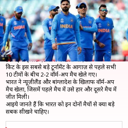
के खिलाफ वॉर्म-अप मैचों से भारत
को सीखना चाहिए ये सबक
लेखन
May 29, 2019
12:41 pm
मोहम्मद वाहिद
क्या है खबर?
क्रिकेट का सबसे बड़ा महाकुंभ ICC 2019 क्रिकेट विश्व कप
30 मई से इंग्लैंड एंड वेल्स में खेला जाएगा।
क्रिकेट के इस सबसे बड़े टूर्नामेंट के आगाज़ से पहले सभी
10 टीमों के बीच 2-2 वॉर्म-अप मैच खेले गए।
भारत ने न्यूज़ीलैंड और बांग्लादेश के खिलाफ वॉर्म-अप
मैच खेला, जिसमें पहले मैच में उसे हार और दूसरे मैच में
जीत मिली।
आइये जानते हैं कि भारत को इन दोनों मैचों से क्या बड़े