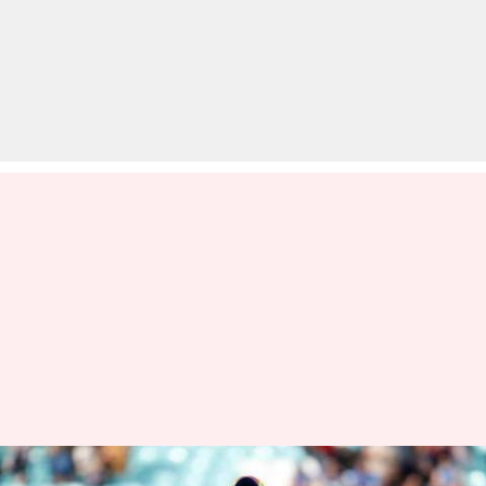
विश्व कप 2019: बांग्लादेश-न्यूज़ीलैंड