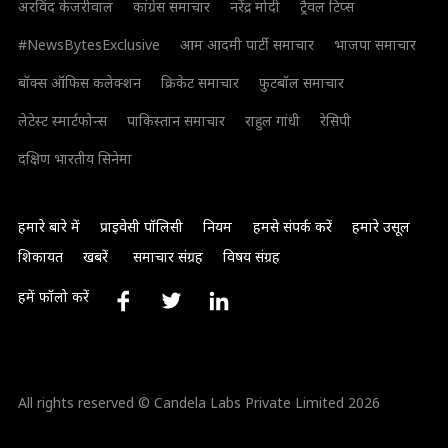
अरविंद केजरीवाल
कांग्रेस समाचार
नरेंद्र मोदी
ट्रैवल टिप्स
#NewsBytesExclusive
आम आदमी पार्टी समाचार
भाजपा समाचार
बॉक्स ऑफिस कलेक्शन
क्रिकेट समाचार
फुटबॉल समाचार
लेटेस्ट स्मार्टफोन्स
पाकिस्तान समाचार
राहुल गांधी
रेसिपी
दक्षिण भारतीय सिनेमा
हमारे बारे में
प्राइवेसी पॉलिसी
नियम
हमसे संपर्क करें
हमारे उसूल
शिकायत
खबरें
समाचार संग्रह
विषय संग्रह
हमें फॉलो करें
All rights reserved © Candela Labs Private Limited 2026