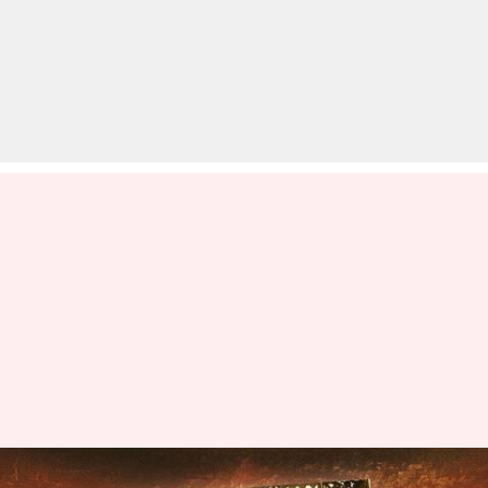
#NewsBytesExplainer: