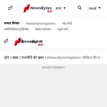
अन्य
Hindi
चर्चित विषय
#NewsBytesExplainer
नरेंद्र मोदी
आर्टिफिशियल इंटेलिजेंस
क्रिकेट समाचार
राहुल गांधी
Hindi
होम
/
खबरें
/
राजनीति की खबरें
/
#NewsBytesExplainer: संविधान की प्रस्तावना से 'धर्मनिरपेक्ष' और 'समाजवाद' शब्द हटाने से जुड़ा विवाद क्या है?
ADVERTISEMENT