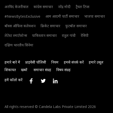
अरविंद केजरीवाल
कांग्रेस समाचार
नरेंद्र मोदी
ट्रैवल टिप्स
#NewsBytesExclusive
आम आदमी पार्टी समाचार
भाजपा समाचार
बॉक्स ऑफिस कलेक्शन
क्रिकेट समाचार
फुटबॉल समाचार
लेटेस्ट स्मार्टफोन्स
पाकिस्तान समाचार
राहुल गांधी
रेसिपी
दक्षिण भारतीय सिनेमा
हमारे बारे में
प्राइवेसी पॉलिसी
नियम
हमसे संपर्क करें
हमारे उसूल
शिकायत
खबरें
समाचार संग्रह
विषय संग्रह
हमें फॉलो करें
All rights reserved © Candela Labs Private Limited 2026