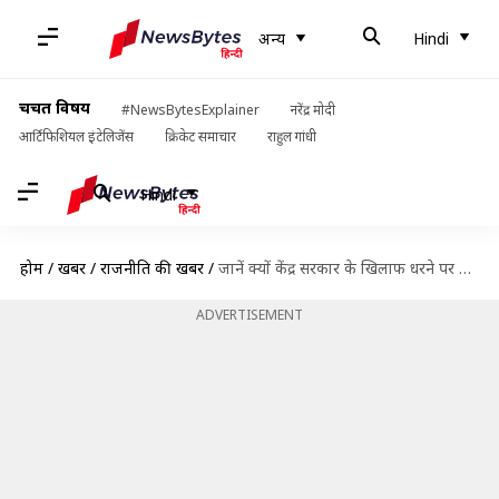
अन्य
Hindi
चर्चित विषय
#NewsBytesExplainer
नरेंद्र मोदी
आर्टिफिशियल इंटेलिजेंस
क्रिकेट समाचार
राहुल गांधी
Hindi
होम
/
खबरें
/
राजनीति की खबरें
/
जानें क्यों केंद्र सरकार के खिलाफ धरने पर बैठीं पश्चिम बंगाल की मुख्यमंत्री ममता बनर्जी
ADVERTISEMENT