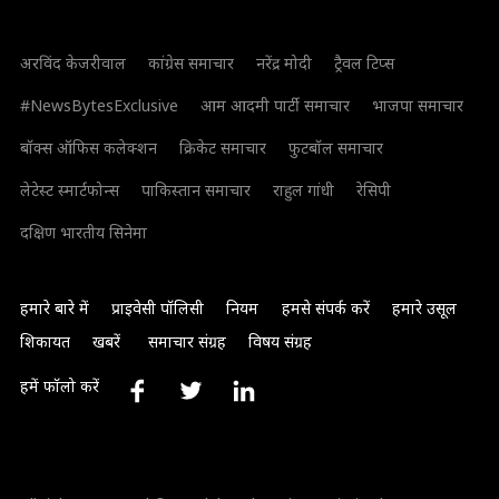
अरविंद केजरीवाल
कांग्रेस समाचार
नरेंद्र मोदी
ट्रैवल टिप्स
#NewsBytesExclusive
आम आदमी पार्टी समाचार
भाजपा समाचार
बॉक्स ऑफिस कलेक्शन
क्रिकेट समाचार
फुटबॉल समाचार
लेटेस्ट स्मार्टफोन्स
पाकिस्तान समाचार
राहुल गांधी
रेसिपी
दक्षिण भारतीय सिनेमा
हमारे बारे में
प्राइवेसी पॉलिसी
नियम
हमसे संपर्क करें
हमारे उसूल
शिकायत
खबरें
समाचार संग्रह
विषय संग्रह
हमें फॉलो करें