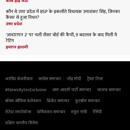
बॉम्बे हाई कोर्ट
कौन थे उत्तर प्रदेश में BSP के इकलौते विधायक उमाशंकर सिंह, जिनका
कैंसर से हुआ निधन?
उत्तर प्रदेश
'आवारापन 2' पर चली सेंसर बोर्ड की कैंची, 9 बदलाव के बाद मिली ये
रेटिंग
इमरान हाशमी
अरविंद केजरीवाल
कांग्रेस समाचार
नरेंद्र मोदी
ट्रैवल टिप्स
#NewsBytesExclusive
आम आदमी पार्टी समाचार
भाजपा समाचार
बॉक्स ऑफिस कलेक्शन
क्रिकेट समाचार
फुटबॉल समाचार
लेटेस्ट स्मार्टफोन्स
पाकिस्तान समाचार
राहुल गांधी
रेसिपी
दक्षिण भारतीय सिनेमा