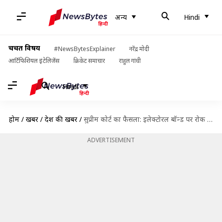
अन्य
Hindi
चर्चित विषय
#NewsBytesExplainer
नरेंद्र मोदी
आर्टिफिशियल इंटेलिजेंस
क्रिकेट समाचार
राहुल गांधी
Hindi
होम
/
खबरें
/
देश की खबरें
/
सुप्रीम कोर्ट का फैसला: इलेक्टोरल बॉन्ड पर रोक नहीं, सभी पार्टियां चुनाव आयोग को देंगी ब्यौरा
ADVERTISEMENT