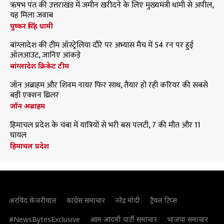
ऋषभ पंत की उत्तराखंड में जमीन खरीदने के लिए मुख्यमंत्री धामी से अपील,
यह मिला जवाब
पुष्कर सिंह धामी
बांग्लादेश की टीम ऑस्ट्रेलिया दौरे पर अभ्यास मैच में 54 रन पर हुई
ऑलआउट, जानिए आंकड़े
बांग्लादेश क्रिकेट टीम
जॉन अब्राहम और शिवम नायर फिर साथ, तैयार हो रही करियर की सबसे
बड़ी एक्शन थ्रिलर
जॉन अब्राहम
हिमाचल प्रदेश के चंबा में यात्रियों से भरी बस पलटी, 7 की मौत और 11
घायल
हिमाचल प्रदेश
अरविंद केजरीवाल
कांग्रेस समाचार
नरेंद्र मोदी
ट्रैवल टिप्स
#NewsBytesExclusive
आम आदमी पार्टी समाचार
भाजपा समाचार