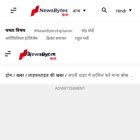
अन्य
Hindi
चर्चित विषय
#NewsBytesExplainer
नरेंद्र मोदी
आर्टिफिशियल इंटेलिजेंस
क्रिकेट समाचार
राहुल गांधी
Hindi
होम
/
खबरें
/
लाइफस्टाइल की खबरें
/
अपनी डाइट में शामिल करें माचा बोबा चाय, मिलेंगे ये 4 प्रमुख स्वास्थ्य लाभ; जानें रेसिपी
ADVERTISEMENT