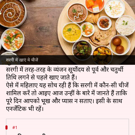
इन चीजों का करें सेवन
लेखन
Oct 23, 2021
01:01 pm
अंजली
क्या है खबर?
करवा चौथ
के दिन सुहागन महिलाएं निर्जला व्रत रखकर
पति की दीर्घायु की कामना करती हैं। हालांकि, व्रत की
सरगी में खाएं ये चीजें
शुरूआत सरगी से की जाती है।
सरगी में तरह-तरह के व्यंजन सूर्योदय से पूर्व और चतुर्थी
तिथि लगने से पहले खाएं जाते हैं।
ऐसे में महिलाएं यह सोच रही हैं कि सरगी में कौन-सी चीजें
शामिल करें तो आइए आज उन्हीं के बारे में जानते हैं ताकि
पूरे दिन आपको भूख और प्यास न सताए। इसी के साथ
#1