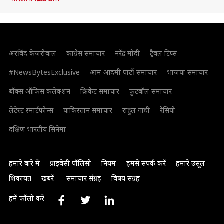
अरविंद केजरीवाल
कांग्रेस समाचार
नरेंद्र मोदी
ट्रैवल टिप्स
#NewsBytesExclusive
आम आदमी पार्टी समाचार
भाजपा समाचार
बॉक्स ऑफिस कलेक्शन
क्रिकेट समाचार
फुटबॉल समाचार
लेटेस्ट स्मार्टफोन्स
पाकिस्तान समाचार
राहुल गांधी
रेसिपी
दक्षिण भारतीय सिनेमा
हमारे बारे में
प्राइवेसी पॉलिसी
नियम
हमसे संपर्क करें
हमारे उसूल
शिकायत
खबरें
समाचार संग्रह
विषय संग्रह
हमें फॉलो करें