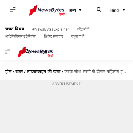
अन्य
Hindi
चर्चित विषय
#NewsBytesExplainer
नरेंद्र मोदी
आर्टिफिशियल इंटेलिजेंस
क्रिकेट समाचार
राहुल गांधी
Hindi
होम
/
खबरें
/
लाइफस्टाइल की खबरें
/
करवा चौथ: सरगी के दौरान महिलाएं इन चीजों का करें सेवन
ADVERTISEMENT