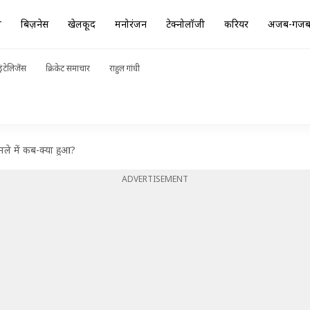
ा
बिज़नेस
खेलकूद
मनोरंजन
टेक्नोलॉजी
करियर
अजब-गज
ंटेलिजेंस
क्रिकेट समाचार
राहुल गांधी
मले में कब-क्या हुआ?
ADVERTISEMENT