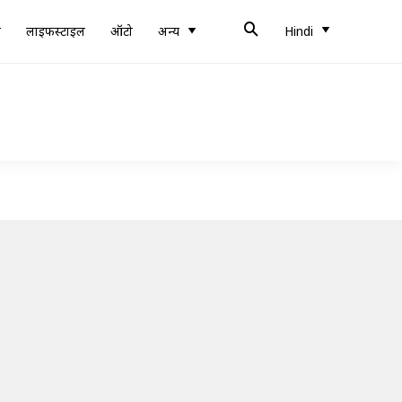
ब
लाइफस्टाइल
ऑटो
अन्य
Hindi