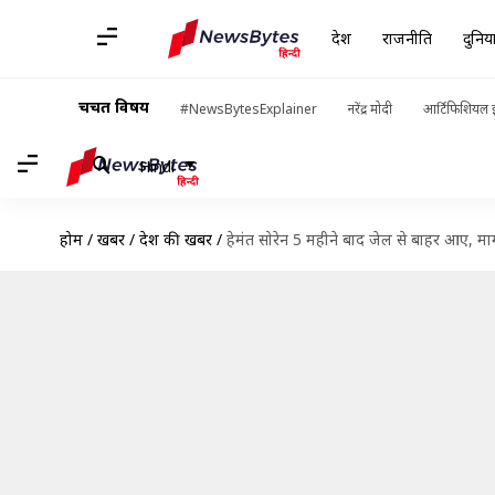
देश
राजनीति
दुनिय
चर्चित विषय
#NewsBytesExplainer
नरेंद्र मोदी
आर्टिफिशियल इ
Hindi
होम
/
खबरें
/
देश की खबरें
/
हेमंत सोरेन 5 महीने बाद जेल से बाहर आए, मा