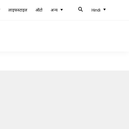
ब
लाइफस्टाइल
ऑटो
अन्य
Hindi