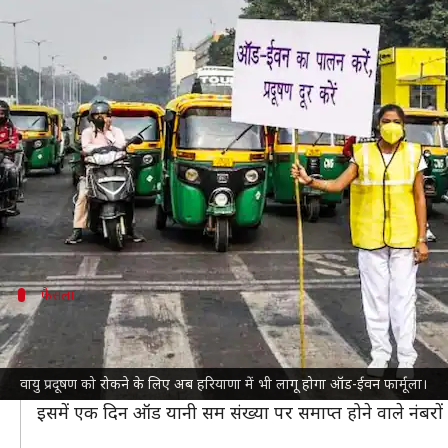
वायु प्रदूषण को रोकने के लिए अब हरिय
लेखन
Nov 17, 2021
07:13 pm
भारत शर्मा
क्या है खबर?
राष्ट्रीय राजधानी
दिल्ली
और राष्ट्रीय राजधानी क्षेत्र (NCR) में
वाय
सुप्रीम कोर्ट
भी केंद्र सहित राज्य सरकारों को इसका हल ढूंढ
आए हैं।
दिल्ली सरकार इन्हें लागू कर चुकी है और अब
हरियाणा
फैसला
हरियाणा के चार जिलों में लागू होगा ऑड-ईवन फ
हरियाणा के अतिरिक्त मुख्य सचिव संजीव कौशल द्वारा बुधवार क
वायु प्रदूषण को रोकने के लिए अब हरियाणा में भी लागू होगा ऑड-ईवन फार्मूला।
इस दौरान अगले सप्ताह से NCR में आने वाले गुरुग्राम, फरीद
इसमें एक दिन ऑड यानी सम संख्या पर समाप्त होने वाले नंबरों 