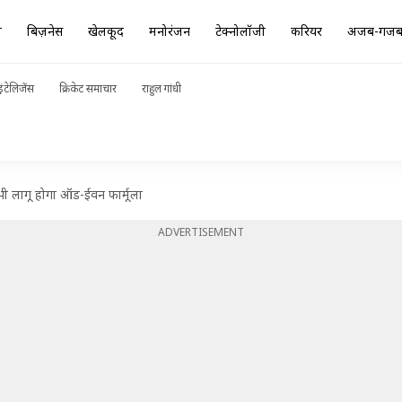
ा
बिज़नेस
खेलकूद
मनोरंजन
टेक्नोलॉजी
करियर
अजब-गज
ंटेलिजेंस
क्रिकेट समाचार
राहुल गांधी
 भी लागू होगा ऑड-ईवन फार्मूला
ADVERTISEMENT