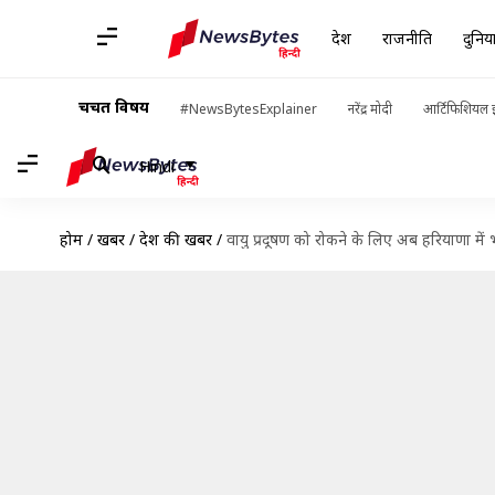
देश
राजनीति
दुनिय
चर्चित विषय
#NewsBytesExplainer
नरेंद्र मोदी
आर्टिफिशियल इ
Hindi
होम
/
खबरें
/
देश की खबरें
/
वायु प्रदूषण को रोकने के लिए अब हरियाणा में