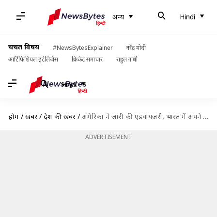
अन्य
Hindi
चर्चित विषय
#NewsBytesExplainer
नरेंद्र मोदी
आर्टिफिशियल इंटेलिजेंस
क्रिकेट समाचार
राहुल गांधी
Hindi
होम
/
खबरें
/
देश की खबरें
/
अमेरिका ने जारी की एडवायजरी, भारत में अपने नागरिकों को अपराध और आतंकवाद को लेकर चेताया
ADVERTISEMENT