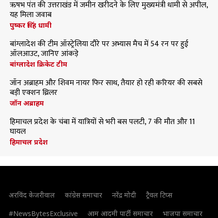
ऋषभ पंत की उत्तराखंड में जमीन खरीदने के लिए मुख्यमंत्री धामी से अपील,
यह मिला जवाब
पुष्कर सिंह धामी
बांग्लादेश की टीम ऑस्ट्रेलिया दौरे पर अभ्यास मैच में 54 रन पर हुई
ऑलआउट, जानिए आंकड़े
बांग्लादेश क्रिकेट टीम
जॉन अब्राहम और शिवम नायर फिर साथ, तैयार हो रही करियर की सबसे
बड़ी एक्शन थ्रिलर
जॉन अब्राहम
हिमाचल प्रदेश के चंबा में यात्रियों से भरी बस पलटी, 7 की मौत और 11
घायल
हिमाचल प्रदेश
अरविंद केजरीवाल
कांग्रेस समाचार
नरेंद्र मोदी
ट्रैवल टिप्स
#NewsBytesExclusive
आम आदमी पार्टी समाचार
भाजपा समाचार