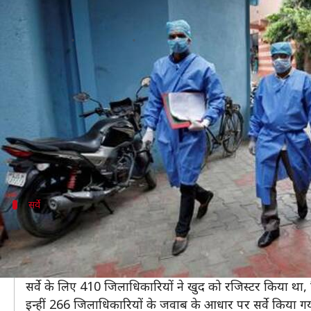
कोरोना वायरस के खिलाफ लड़ाई में लग
लेखन
Apr 03, 2020
12:17 pm
प्रमोद कुमार
क्या है खबर?
भारत में कोरोना वायरस (COVID-19) के खिलाफ लड़ाई में लगे
पहली यह कि जिला और गांव स्तर पर पर्सनल प्रोटेक्टिव इक
जाना चाहिए।
सर्वे
सर्वे में यह बताया गया है सरकार का लक्ष्य
'नेशनल प्रीपेयर्डनेस सर्वे ऑन COVID-19' की शुरुआत में कह
बनाना है।
सर्वे के लिए 410 जिलाधिकारियों ने खुद को रजिस्टर किया था, जि
इन्हीं 266 जिलाधिकारियों के जवाब के आधार पर सर्वे किया गय