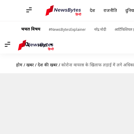
देश
राजनीति
दुनिय
चर्चित विषय
#NewsBytesExplainer
नरेंद्र मोदी
आर्टिफिशियल इ
Hindi
होम
/
खबरें
/
देश की खबरें
/
कोरोना वायरस के खिलाफ लड़ाई में लगे अधिकार