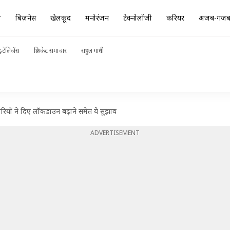
ा
बिज़नेस
खेलकूद
मनोरंजन
टेक्नोलॉजी
करियर
अजब-गज
ंटेलिजेंस
क्रिकेट समाचार
राहुल गांधी
ियों ने दिए लॉकडाउन बढ़ाने समेत ये सुझाव
ADVERTISEMENT