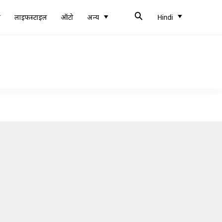
ब
लाइफस्टाइल
ऑटो
अन्य
Hindi