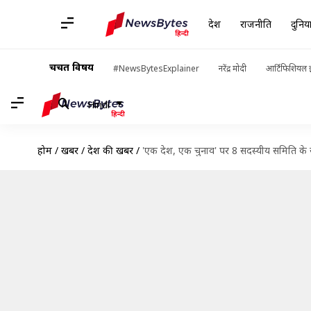
देश
राजनीति
दुनिय
चर्चित विषय
#NewsBytesExplainer
नरेंद्र मोदी
आर्टिफिशियल इ
Hindi
होम
/
खबरें
/
देश की खबरें
/
'एक देश, एक चुनाव' पर 8 सदस्यीय समिति के स