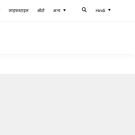
ब
लाइफस्टाइल
ऑटो
अन्य
Hindi