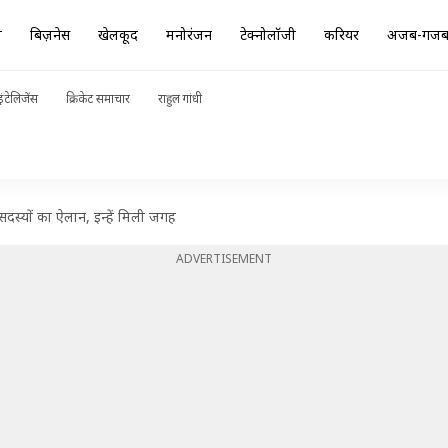
ा
बिज़नेस
खेलकूद
मनोरंजन
टेक्नोलॉजी
करियर
अजब-गज
ंटेलिजेंस
क्रिकेट समाचार
राहुल गांधी
दस्यों का ऐलान, इन्हें मिली जगह
ADVERTISEMENT