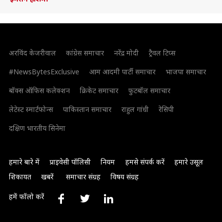
अरविंद केजरीवाल
कांग्रेस समाचार
नरेंद्र मोदी
ट्रैवल टिप्स
#NewsBytesExclusive
आम आदमी पार्टी समाचार
भाजपा समाचार
बॉक्स ऑफिस कलेक्शन
क्रिकेट समाचार
फुटबॉल समाचार
लेटेस्ट स्मार्टफोन्स
पाकिस्तान समाचार
राहुल गांधी
रेसिपी
दक्षिण भारतीय सिनेमा
हमारे बारे में
प्राइवेसी पॉलिसी
नियम
हमसे संपर्क करें
हमारे उसूल
शिकायत
खबरें
समाचार संग्रह
विषय संग्रह
हमें फॉलो करें