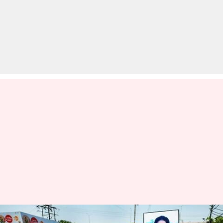
जम्मू-कश्मीर: लगातार हो रही हत्याओं