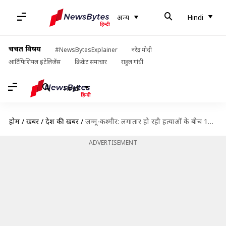
अन्य
Hindi
चर्चित विषय
#NewsBytesExplainer
नरेंद्र मोदी
आर्टिफिशियल इंटेलिजेंस
क्रिकेट समाचार
राहुल गांधी
Hindi
होम
/
खबरें
/
देश की खबरें
/
जम्मू-कश्मीर: लगातार हो रही हत्याओं के बीच 177 कश्मीरी पंडित शिक्षकों का घाटी से बाहर तबादला
ADVERTISEMENT