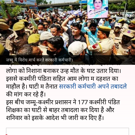
के बीच 177 कश्मीरी पंडित शिक्षकों
का घाटी से बाहर तबादला
लेखन
Jun 04, 2022
12:20 pm
भारत शर्मा
क्या है खबर?
जम्मू-कश्मीर
में लक्षित हत्याओं की वारदातें लगातार
जम्मू में विरोध मार्च करते सरकारी कर्मचारी।
बढ़ती जा रही है। आतंकियों ने पिछले एक महीने में नौ
लोगों को निशाना बनाकर उन्हें मौत के घाट उतार दिया।
इससे कश्मीरी पंडितों सहित आम लोगों में दहशत का
माहौल है। घाटी में तैनात
सरकारी कर्मचारी अपने तबादले
की मांग कर रहे हैं।
इस बीच जम्मू-कश्मीर प्रशासन ने 177 कश्मीरी पंडित
शिक्षकों का घाटी से बाहर तबादला कर दिया है और