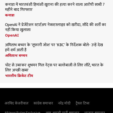
कनाडा में भारतवंशी हिमांशी खुराना की हत्या करने वाला आरोपी साथी 7
महीने बाद गिरफ्तार
कनाडा
OpenAI ने प्रेजेंटेशन स्टार्टअप नेक्स्टस्लाइड को खरीदा, सौदे की शर्तों का
नहीं किया खुलासा
OpenAI
अमिताभ बच्चन के 'तूफानी जोश' पर 'KBC' के निर्देशक बोले- उन्हें देख
हमें शर्म आती है
अमिताभ बच्चन
चोट से उबरकर शुभमन गिल नेट्स पर बल्लेबाजी ले लिए लौटे, भारत के
लिए अच्छी खबर
भारतीय क्रिकेट टीम
अरविंद केजरीवाल
कांग्रेस समाचार
नरेंद्र मोदी
ट्रैवल टिप्स
#NewsBytesExclusive
आम आदमी पार्टी समाचार
भाजपा समाचार