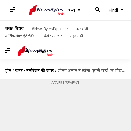
अन्य
Hindi
चर्चित विषय
#NewsBytesExplainer
नरेंद्र मोदी
आर्टिफिशियल इंटेलिजेंस
क्रिकेट समाचार
राहुल गांधी
Hindi
होम
/
खबरें
/
मनोरंजन की खबरें
/
जीनत अमान ने खोला पुरानी यादों का पिटारा, डिंपल कपाड़िया के साथ साझा की तस्वीर
ADVERTISEMENT