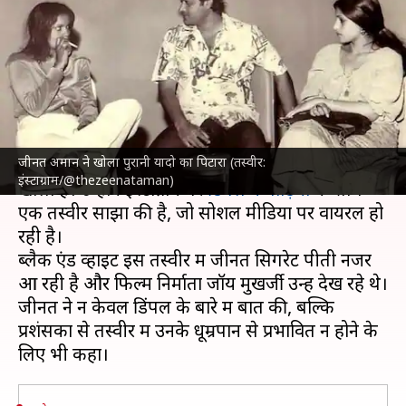
का पिटारा, डिंपल कपाड़िया के साथ
साझा की तस्वीर
लेखन
May 14, 2024
04:21 pm
दीक्षा शर्मा
क्या है खबर?
जीनत अमान ने खोला पुरानी यादो का पिटारा (तस्वीर:
जीनत अमान
ने एक बार फिर पुरानी यादों का पिटारा
इंस्टाग्राम/@thezeenataman)
खोला है। उन्होंने इंस्टाग्राम पर
डिंपल कपाड़िया
के साथ
एक तस्वीर साझा की है, जो सोशल मीडिया पर वायरल हो
रही है।
ब्लैक एंड व्हाइट इस तस्वीर में जीनत सिगरेट पीती नजर
आ रही है और फिल्म निर्माता जॉय मुखर्जी उन्हें देख रहे थे।
जीनत ने न केवल डिंपल के बारे में बात की, बल्कि
प्रशंसकों से तस्वीर में उनके धूम्रपान से प्रभावित न होने के