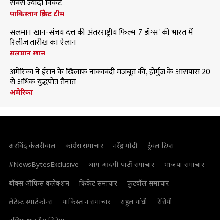
सबसे ज्यादा विकेट
पाकिस्तान क्रिकेट टीम
सलमान खान-संजय दत्त की अंतरराष्ट्रीय फिल्म '7 डॉग्स' की भारत में
रिलीज तारीख का ऐलान
सलमान खान
अमेरिका ने ईरान के खिलाफ नाकाबंदी मजबूत की, होर्मुज के आसपास 20
से अधिक युद्धपोत तैनात
अमेरिका
अरविंद केजरीवाल
कांग्रेस समाचार
नरेंद्र मोदी
ट्रैवल टिप्स
#NewsBytesExclusive
आम आदमी पार्टी समाचार
भाजपा समाचार
बॉक्स ऑफिस कलेक्शन
क्रिकेट समाचार
फुटबॉल समाचार
लेटेस्ट स्मार्टफोन्स
पाकिस्तान समाचार
राहुल गांधी
रेसिपी