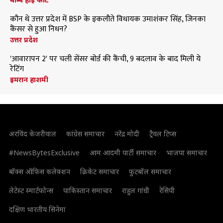
कौन थे उत्तर प्रदेश में BSP के इकलौते विधायक उमाशंकर सिंह, जिनका
कैंसर से हुआ निधन?
उत्तर प्रदेश
'आवारापन 2' पर चली सेंसर बोर्ड की कैंची, 9 बदलाव के बाद मिली ये
रेटिंग
इमरान हाशमी
अरविंद केजरीवाल
कांग्रेस समाचार
नरेंद्र मोदी
ट्रैवल टिप्स
#NewsBytesExclusive
आम आदमी पार्टी समाचार
भाजपा समाचार
बॉक्स ऑफिस कलेक्शन
क्रिकेट समाचार
फुटबॉल समाचार
लेटेस्ट स्मार्टफोन्स
पाकिस्तान समाचार
राहुल गांधी
रेसिपी
दक्षिण भारतीय सिनेमा