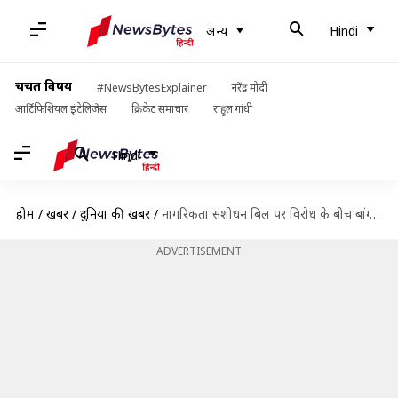
अन्य
Hindi
चर्चित विषय
#NewsBytesExplainer
नरेंद्र मोदी
आर्टिफिशियल इंटेलिजेंस
क्रिकेट समाचार
राहुल गांधी
Hindi
होम
/
खबरें
/
दुनिया की खबरें
/
नागरिकता संशोधन बिल पर विरोध के बीच बांग्लादेश के विदेश मंत्री ने रद्द की भारत यात्रा
ADVERTISEMENT