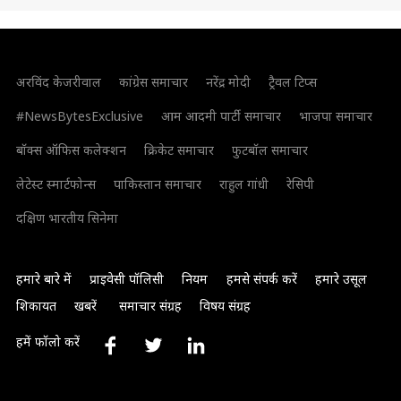
अरविंद केजरीवाल
कांग्रेस समाचार
नरेंद्र मोदी
ट्रैवल टिप्स
#NewsBytesExclusive
आम आदमी पार्टी समाचार
भाजपा समाचार
बॉक्स ऑफिस कलेक्शन
क्रिकेट समाचार
फुटबॉल समाचार
लेटेस्ट स्मार्टफोन्स
पाकिस्तान समाचार
राहुल गांधी
रेसिपी
दक्षिण भारतीय सिनेमा
हमारे बारे में
प्राइवेसी पॉलिसी
नियम
हमसे संपर्क करें
हमारे उसूल
शिकायत
खबरें
समाचार संग्रह
विषय संग्रह
हमें फॉलो करें