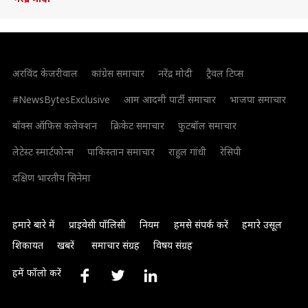
अरविंद केजरीवाल
कांग्रेस समाचार
नरेंद्र मोदी
ट्रैवल टिप्स
#NewsBytesExclusive
आम आदमी पार्टी समाचार
भाजपा समाचार
बॉक्स ऑफिस कलेक्शन
क्रिकेट समाचार
फुटबॉल समाचार
लेटेस्ट स्मार्टफोन्स
पाकिस्तान समाचार
राहुल गांधी
रेसिपी
दक्षिण भारतीय सिनेमा
हमारे बारे में
प्राइवेसी पॉलिसी
नियम
हमसे संपर्क करें
हमारे उसूल
शिकायत
खबरें
समाचार संग्रह
विषय संग्रह
हमें फॉलो करें