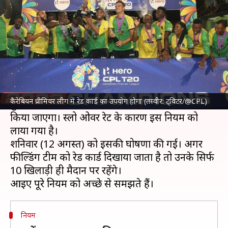
इस्तेमाल, जानिए क्या है नियम
लेखन
Aug 13, 2023
03:14 pm
आदर्श कुमार
क्या है खबर?
साल 2023 के
कैरेबियन प्रीमियर लीग
(CPL) के दौरान एक
नया नियम देखने को मिलेगा।
कैरेबियन प्रीमियर लीग में रेड कार्ड का उपयोग होगा (तस्वीर: ट्विटर/@CPL)
फुटबॉल की तरह अब क्रिकेट में भी रेड कार्ड का इस्तेमाल
किया जाएगा। स्लो ओवर रेट के कारण इस नियम को
लाया गया है।
शनिवार (12 अगस्त) को इसकी घोषणा की गई। अगर
फील्डिंग टीम को रेड कार्ड दिखाया जाता है तो उनके सिर्फ
10 खिलाड़ी ही मैदान पर रहेंगे।
नियम