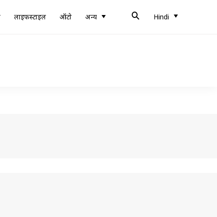
ब
लाइफस्टाइल
ऑटो
अन्य
Hindi