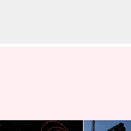
#NewsBytesExplainer: