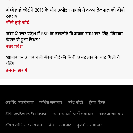
बॉम्बे हाई कोर्ट ने 2013 के यौन उत्पीड़न मामले में तरुण तेजपाल को दोषी
ठहराया
बॉम्बे हाई कोर्ट
कौन थे उत्तर प्रदेश में BSP के इकलौते विधायक उमाशंकर सिंह, जिनका
कैंसर से हुआ निधन?
उत्तर प्रदेश
'आवारापन 2' पर चली सेंसर बोर्ड की कैंची, 9 बदलाव के बाद मिली ये
रेटिंग
इमरान हाशमी
अरविंद केजरीवाल
कांग्रेस समाचार
नरेंद्र मोदी
ट्रैवल टिप्स
#NewsBytesExclusive
आम आदमी पार्टी समाचार
भाजपा समाचार
बॉक्स ऑफिस कलेक्शन
क्रिकेट समाचार
फुटबॉल समाचार