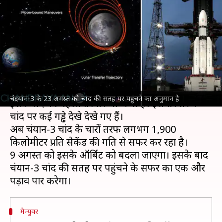
चंद्रयान-3 की लैंडिंग में अभी कितने
दिन शेष और किस दिन क्या होगा?
लेखन
Aug 07, 2023
06:30 pm
रजनीश
क्या है खबर?
चंद्रयान-3
फिलहाल चांद के ऑर्बिट में है और बीते दिन
चंद्रयान-3 के 23 अगस्त को चांद की सतह पर पहुंचने का अनुमान है
इसने चांद की पहली तस्वीर भी भेजी है। इस तस्वीर में
चांद पर कई गड्ढे देखे देखे गए हैं।
अब चंद्रयान-3 चांद के चारों तरफ लगभग 1,900
किलोमीटर प्रति सेकेंड की गति से सफर कर रहा है।
9 अगस्त को इसके ऑर्बिट को बदला जाएगा। इसके बाद
चंद्रयान-3 चांद की सतह पर पहुंचने के सफर का एक और
मैन्युवर