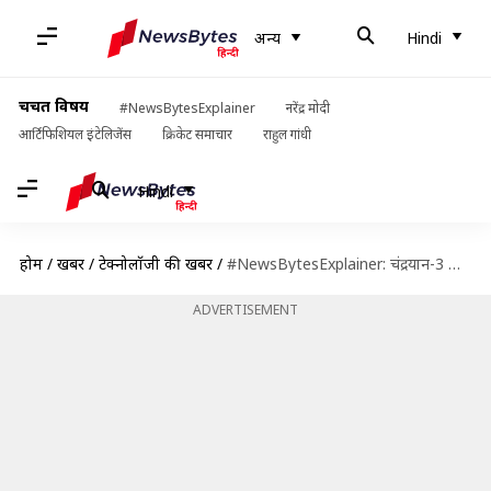
अन्य
Hindi
चर्चित विषय
#NewsBytesExplainer
नरेंद्र मोदी
आर्टिफिशियल इंटेलिजेंस
क्रिकेट समाचार
राहुल गांधी
Hindi
होम
/
खबरें
/
टेक्नोलॉजी की खबरें
/
#NewsBytesExplainer: चंद्रयान-3 की लैंडिंग में अभी कितने दिन शेष और किस दिन क्या होगा?
ADVERTISEMENT