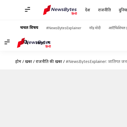
देश
राजनीति
दुनिय
चर्चित विषय
#NewsBytesExplainer
नरेंद्र मोदी
आर्टिफिशियल इ
Hindi
होम
/
खबरें
/
राजनीति की खबरें
/
#NewsBytesExplainer: जातिगत जनगणना क्य