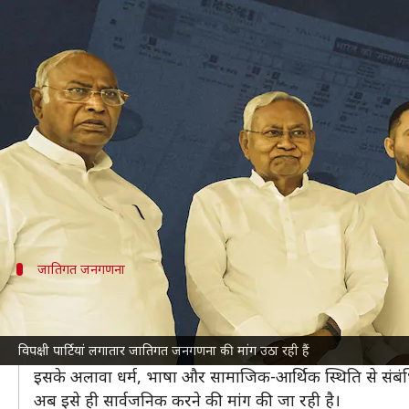
#NewsBytesExplainer: जातिगत जनगणना क
लेखन
Apr 18, 2023
07:54 pm
नवीन
क्या है खबर?
कांग्रेस नेता
राहुल गांधी
ने केंद्र की मोदी सरकार को जातिगत जनग
है।
इससे पहले अन्य विपक्षी पार्टियां भी केंद्र सरकार से ज
जातिगत जनगणना
क्या होती है जातिगत जनगणना?
जातिगत जनगणना का अर्थ है, जनगणना में भारत की जनसंख्य
विपक्षी पार्टियां लगातार जातिगत जनगणना की मांग उठा रही हैं
जनजातियों (ST) को डाटा सार्वजनिक किया जाता है।
इसके अलावा धर्म, भाषा और सामाजिक-आर्थिक स्थिति से संबंध
अब इसे ही सार्वजनिक करने की मांग की जा रही है।