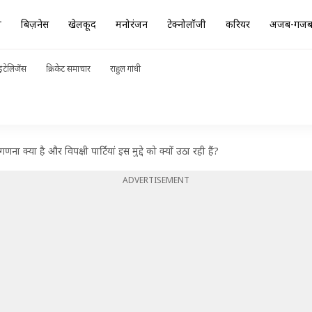
ा
बिज़नेस
खेलकूद
मनोरंजन
टेक्नोलॉजी
करियर
अजब-गज
ंटेलिजेंस
क्रिकेट समाचार
राहुल गांधी
ा है और विपक्षी पार्टियां इस मुद्दे को क्यों उठा रही हैं?
ADVERTISEMENT