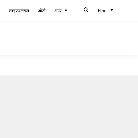
ब
लाइफस्टाइल
ऑटो
अन्य
Hindi