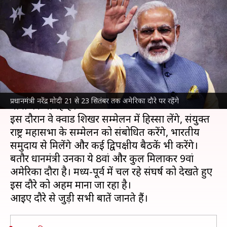
अमेरिका दौरे पर, किस-किससे मिलेंगे
और क्या है एजेंडा?
लेखन
Sep 20, 2024
03:55 pm
आबिद खान
क्या है खबर?
प्रधानमंत्री
नरेंद्र मोदी
21 सितंबर से 3 दिवसीय
अमेरिका
प्रधानमंत्री नरेंद्र मोदी 21 से 23 सितंबर तक अमेरिका दौरे पर रहेंगे
यात्रा पर जा रहे हैं।
इस दौरान वे क्वाड शिखर सम्मेलन में हिस्सा लेंगे, संयुक्त
राष्ट्र महासभा के सम्मेलन को संबोधित करेंगे, भारतीय
समुदाय से मिलेंगे और कई द्विपक्षीय बैठकें भी करेंगे।
बतौर प्रधानमंत्री उनका ये 8वां और कुल मिलाकर 9वां
अमेरिका दौरा है। मध्य-पूर्व में चल रहे संघर्ष को देखते हुए
इस दौरे को अहम माना जा रहा है।