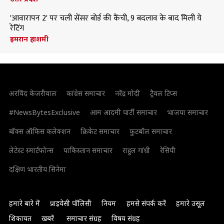
'आवारापन 2' पर चली सेंसर बोर्ड की कैंची, 9 बदलाव के बाद मिली ये
रेटिंग
इमरान हाशमी
अरविंद केजरीवाल
कांग्रेस समाचार
नरेंद्र मोदी
ट्रैवल टिप्स
#NewsBytesExclusive
आम आदमी पार्टी समाचार
भाजपा समाचार
बॉक्स ऑफिस कलेक्शन
क्रिकेट समाचार
फुटबॉल समाचार
लेटेस्ट स्मार्टफोन्स
पाकिस्तान समाचार
राहुल गांधी
रेसिपी
दक्षिण भारतीय सिनेमा
हमारे बारे में
प्राइवेसी पॉलिसी
नियम
हमसे संपर्क करें
हमारे उसूल
शिकायत
खबरें
समाचार संग्रह
विषय संग्रह