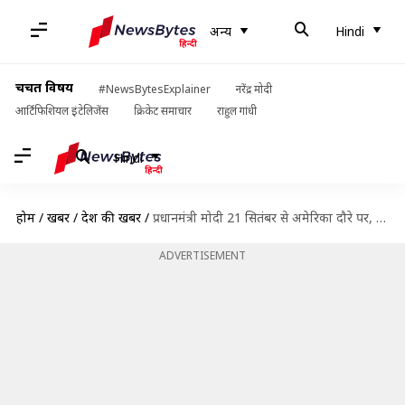
अन्य
Hindi
चर्चित विषय
#NewsBytesExplainer
नरेंद्र मोदी
आर्टिफिशियल इंटेलिजेंस
क्रिकेट समाचार
राहुल गांधी
Hindi
होम
/
खबरें
/
देश की खबरें
/
प्रधानमंत्री मोदी 21 सितंबर से अमेरिका दौरे पर, किस-किससे मिलेंगे और क्या है एजेंडा?
ADVERTISEMENT