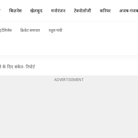
ा
बिज़नेस
खेलकूद
मनोरंजन
टेक्नोलॉजी
करियर
अजब-गज
ंटेलिजेंस
क्रिकेट समाचार
राहुल गांधी
के दिए संकेत- रिपोर्ट
ADVERTISEMENT