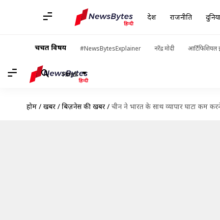
देश
राजनीति
दुनिय
चर्चित विषय
#NewsBytesExplainer
नरेंद्र मोदी
आर्टिफिशियल इ
Hindi
होम
/
खबरें
/
बिज़नेस की खबरें
/
चीन ने भारत के साथ व्यापार घाटा कम करने 