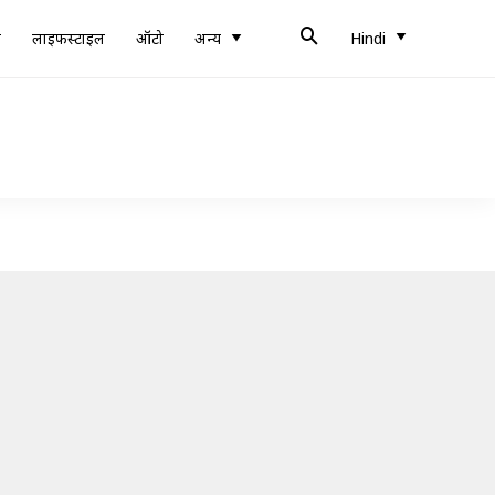
ब
लाइफस्टाइल
ऑटो
अन्य
Hindi