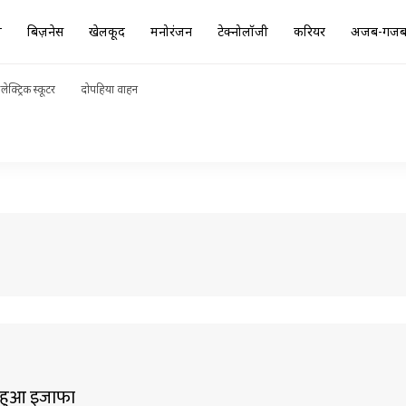
ा
बिज़नेस
खेलकूद
मनोरंजन
टेक्नोलॉजी
करियर
अजब-गज
क्ट्रिक स्कूटर
दोपहिया वाहन
भी हुआ इजाफा