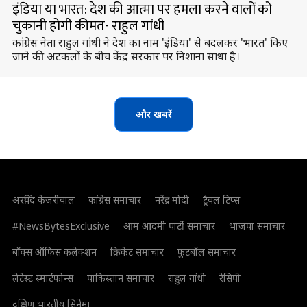
इंडिया या भारत: देश की आत्मा पर हमला करने वालों को
चुकानी होगी कीमत- राहुल गांधी
कांग्रेस नेता राहुल गांधी ने देश का नाम 'इंडिया' से बदलकर 'भारत' किए
जाने की अटकलों के बीच केंद्र सरकार पर निशाना साधा है।
और खबरें
अरविंद केजरीवाल
कांग्रेस समाचार
नरेंद्र मोदी
ट्रैवल टिप्स
#NewsBytesExclusive
आम आदमी पार्टी समाचार
भाजपा समाचार
बॉक्स ऑफिस कलेक्शन
क्रिकेट समाचार
फुटबॉल समाचार
लेटेस्ट स्मार्टफोन्स
पाकिस्तान समाचार
राहुल गांधी
रेसिपी
दक्षिण भारतीय सिनेमा