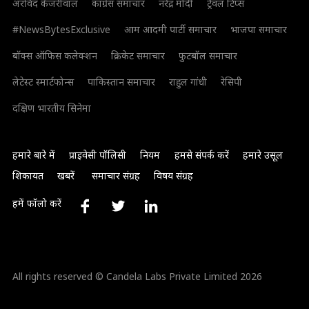
अरविंद केजरीवाल
कांग्रेस समाचार
नरेंद्र मोदी
ट्रैवल टिप्स
#NewsBytesExclusive
आम आदमी पार्टी समाचार
भाजपा समाचार
बॉक्स ऑफिस कलेक्शन
क्रिकेट समाचार
फुटबॉल समाचार
लेटेस्ट स्मार्टफोन्स
पाकिस्तान समाचार
राहुल गांधी
रेसिपी
दक्षिण भारतीय सिनेमा
हमारे बारे में
प्राइवेसी पॉलिसी
नियम
हमसे संपर्क करें
हमारे उसूल
शिकायत
खबरें
समाचार संग्रह
विषय संग्रह
हमें फॉलो करें
All rights reserved © Candela Labs Private Limited 2026