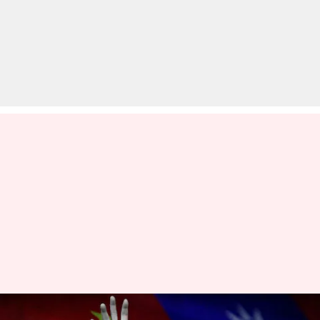
#NewsBytesExplainer: ताइवान