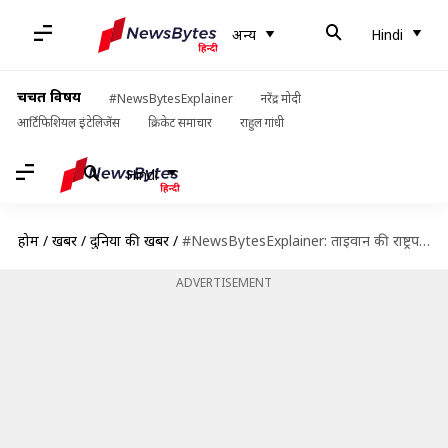
अन्य
Hindi
चर्चित विषय
#NewsBytesExplainer
नरेंद्र मोदी
आर्टिफिशियल इंटेलिजेंस
क्रिकेट समाचार
राहुल गांधी
Hindi
होम
/
खबरें
/
दुनिया की खबरें
/
#NewsBytesExplainer: ताइवान की राष्ट्रपति का अमेरिका दौरा और चीन की चेतावनी, क्या बढ़ेगा तनाव?
ADVERTISEMENT