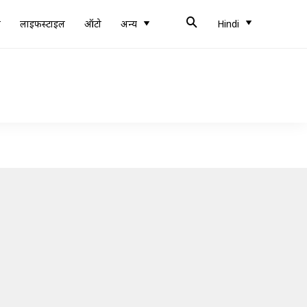
ब
लाइफस्टाइल
ऑटो
अन्य
Hindi