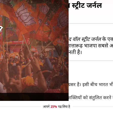
शी राजनीतिक पार्टी- वॉल स्ट्रीट जर्नल
में से एक है।
अमेरिका
के एक अखबार
द वॉल स्ट्रीट जर्नल
के एक 
अमेरिकी हितों के दृष्टिकोण से भारत में सत्तारूढ़ भाजपा सबसे 
?
के बाद भाजपा 2024 में भी जीत ओर अग्रसर है। इसी बीच भारत भी 
है।
रेगी और उसकी मदद के बिना चीन की शक्तियों को संतुलित करने में
आपने
25%
पढ़ लिया है