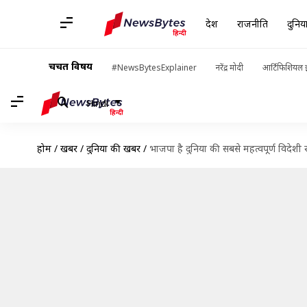
देश
राजनीति
दुनिय
चर्चित विषय
#NewsBytesExplainer
नरेंद्र मोदी
आर्टिफिशियल इ
Hindi
होम
/
खबरें
/
दुनिया की खबरें
/
भाजपा है दुनिया की सबसे महत्वपूर्ण विदेशी र