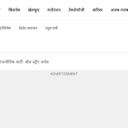
ा
बिज़नेस
खेलकूद
मनोरंजन
टेक्नोलॉजी
करियर
अजब-गज
ंटेलिजेंस
क्रिकेट समाचार
राहुल गांधी
ाजनीतिक पार्टी- वॉल स्ट्रीट जर्नल
ADVERTISEMENT