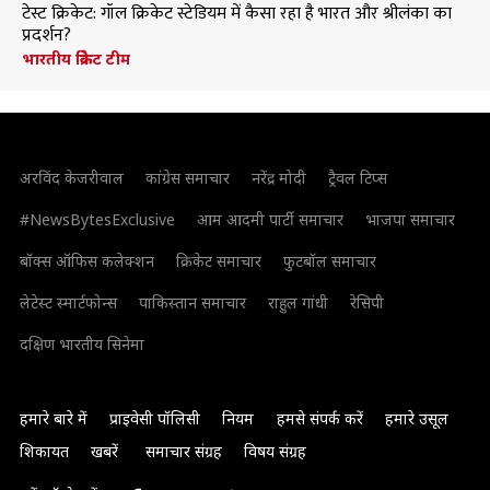
टेस्ट क्रिकेट: गॉल क्रिकेट स्टेडियम में कैसा रहा है भारत और श्रीलंका का
प्रदर्शन?
भारतीय क्रिकेट टीम
अरविंद केजरीवाल
कांग्रेस समाचार
नरेंद्र मोदी
ट्रैवल टिप्स
#NewsBytesExclusive
आम आदमी पार्टी समाचार
भाजपा समाचार
बॉक्स ऑफिस कलेक्शन
क्रिकेट समाचार
फुटबॉल समाचार
लेटेस्ट स्मार्टफोन्स
पाकिस्तान समाचार
राहुल गांधी
रेसिपी
दक्षिण भारतीय सिनेमा
हमारे बारे में
प्राइवेसी पॉलिसी
नियम
हमसे संपर्क करें
हमारे उसूल
शिकायत
खबरें
समाचार संग्रह
विषय संग्रह