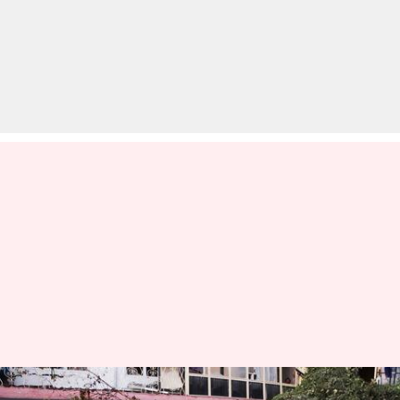
काबुल: अमेरिका की एयरस्ट्राइक में