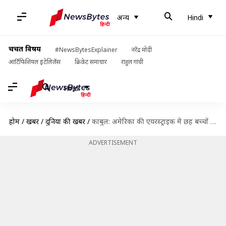
अन्य
Hindi
चर्चित विषय
#NewsBytesExplainer
नरेंद्र मोदी
आर्टिफिशियल इंटेलिजेंस
क्रिकेट समाचार
राहुल गांधी
Hindi
होम
/
खबरें
/
दुनिया की खबरें
/
काबुल: अमेरिका की एयरस्ट्राइक में छह बच्चों समेत एक परिवार के नौ लोगों की मौत- रिपोर्ट
ADVERTISEMENT