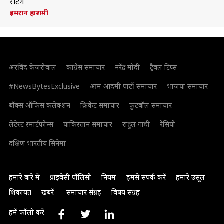
रेटिंग
इमरान हाशमी
अरविंद केजरीवाल
कांग्रेस समाचार
नरेंद्र मोदी
ट्रैवल टिप्स
#NewsBytesExclusive
आम आदमी पार्टी समाचार
भाजपा समाचार
बॉक्स ऑफिस कलेक्शन
क्रिकेट समाचार
फुटबॉल समाचार
लेटेस्ट स्मार्टफोन्स
पाकिस्तान समाचार
राहुल गांधी
रेसिपी
दक्षिण भारतीय सिनेमा
हमारे बारे में
प्राइवेसी पॉलिसी
नियम
हमसे संपर्क करें
हमारे उसूल
शिकायत
खबरें
समाचार संग्रह
विषय संग्रह
हमें फॉलो करें