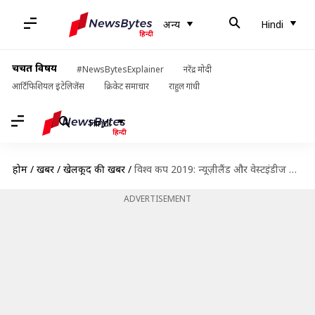
अन्य
Hindi
चर्चित विषय
#NewsBytesExplainer
नरेंद्र मोदी
आर्टिफिशियल इंटेलिजेंस
क्रिकेट समाचार
राहुल गांधी
Hindi
होम
/
खबरें
/
खेलकूद की खबरें
/
विश्व कप 2019: न्यूज़ीलैंड और वेस्टइंडीज के विश्व कप के आंकड़े और पिच रिपोर्ट
ADVERTISEMENT