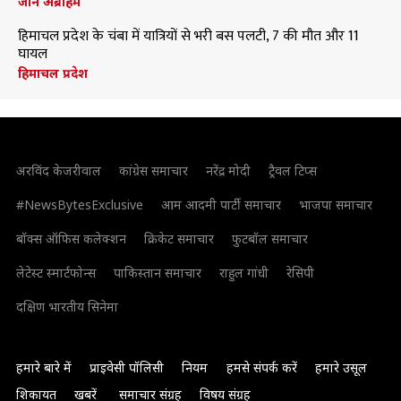
जॉन अब्राहम
हिमाचल प्रदेश के चंबा में यात्रियों से भरी बस पलटी, 7 की मौत और 11
घायल
हिमाचल प्रदेश
अरविंद केजरीवाल
कांग्रेस समाचार
नरेंद्र मोदी
ट्रैवल टिप्स
#NewsBytesExclusive
आम आदमी पार्टी समाचार
भाजपा समाचार
बॉक्स ऑफिस कलेक्शन
क्रिकेट समाचार
फुटबॉल समाचार
लेटेस्ट स्मार्टफोन्स
पाकिस्तान समाचार
राहुल गांधी
रेसिपी
दक्षिण भारतीय सिनेमा
हमारे बारे में
प्राइवेसी पॉलिसी
नियम
हमसे संपर्क करें
हमारे उसूल
शिकायत
खबरें
समाचार संग्रह
विषय संग्रह