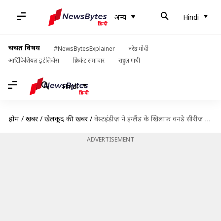
अन्य
Hindi
चर्चित विषय
#NewsBytesExplainer
नरेंद्र मोदी
आर्टिफिशियल इंटेलिजेंस
क्रिकेट समाचार
राहुल गांधी
Hindi
होम
/
खबरें
/
खेलकूद की खबरें
/
वेस्टइंडीज़ ने इंग्लैंड के खिलाफ वनडे सीरीज़ के लिए किया टीम का ऐलान, गेल की वापसी
ADVERTISEMENT