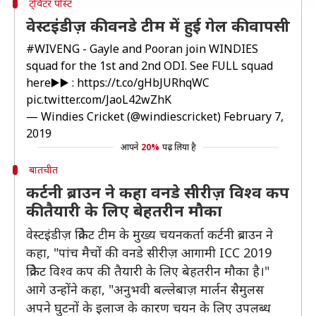
ट्विटर पोस्ट
वेस्टइंडीज़ की वनडे टीम में हुई गेल की वापसी
#WIVENG
- Gayle and Pooran join WINDIES
squad for the 1st and 2nd ODI. See FULL squad
here▶️▶️ :
https://t.co/gHbJURhqWC
pic.twitter.com/JaoL42wZhK
— Windies Cricket (@windiescricket)
February 7,
2019
आपने
20%
पढ़ लिया है
बातचीत
कर्टनी ब्राउन ने कहा वनडे सीरीज़ विश्व कप
की तैयारी के लिए बेहतरीन मौका
वेस्टइंडीज़ क्रिकेट टीम के मुख्य चयनकर्ता कर्टनी ब्राउन ने
कहा, "पांच मैचों की वनडे सीरीज़ आगामी ICC 2019
क्रिकेट विश्व कप की तैयारी के लिए बेहतरीन मौका है।"
आगे उन्होंने कहा, "अनुभवी बल्लेबाज़ मार्लन सैमुलस
अपने घुटनों के इलाज के कारण चयन के लिए उपलब्ध