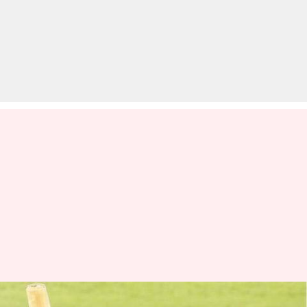
वेस्टइंडीज़ ने इंग्लैंड के खिलाफ वनडे